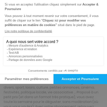
89€
20
80
Tarif Kiosque :
98€
Tarif France métropolitaine
Renouvellement à date d’anniversaire
ℹ️
Note :
les codes promotionnels ne sont pas
valables sur ce titre.
Présentation du magazine La Marne
(Marne-la-Vallée)
A la fois utile et convivial, il s’adresse à toute la famille en
traitant l’actualité des communes de votre région : faits
divers, sport, loisirs, culture, petites annonces, cinéma,
festivités, politique locale, vie associative … Proposé à un
petit prix (et dans un format très pratique), vous avez
toute la semaine pour le déguster, sans modération (où
vous vous voulez) .Avec votre abonnement, retrouvez