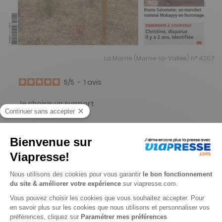
La Marne (Marne-la-Vallée) n° 4207
5
/
5
-
1
avis
Je choisis un support
Papier
Digital
Je choisis une durée
-10%
Abonnement 1 an
52 n° • Papier