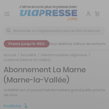
Aller
au
contenu
Promo jusqu'à -80%
Pour elle
Pour lui
Pour les enfants
P
Accueil
Actualité
Hebdomadaires régionaux
La Marne (Marne-la-Vallée)
Abonnement La Marne
(Marne-la-Vallée)
LA MARNE est un journal hebdomadaire grand public proche
de vous.
Feuilleter