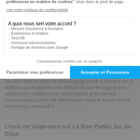
Tarif France métropolitaine
Renouvellement à date d’anniversaire
Présentation du magazine Le Bien Public, Ed.
de Dijon
Né en 1868, Le Bien Public a une longue histoire qui se
conjugue avec celle du département de la Cote d'Or ancré
dès ses débuts dans la vie bourguignonne. A travers ses 4
éditions quotidiennes, son édition du soir en digital, son
application mobile et son site internet, le BP se veut
toujours plus proche de ses lecteurs avec le soucis d'une
information de qualité
L'avis de Viapresse sur Le Bien Public, Ed. de
Dijon