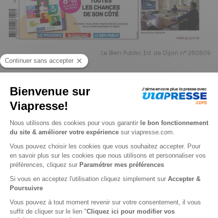
Le Bien Public, Ed. de Dijon n° 260809
Je choisis un support
Papier
Je choisis une durée
-15%
Abonnement 1 an
364 n° • Papier + Web (offre réservée aux particuliers)
428€
32
90
Tarif Kiosque :
503€