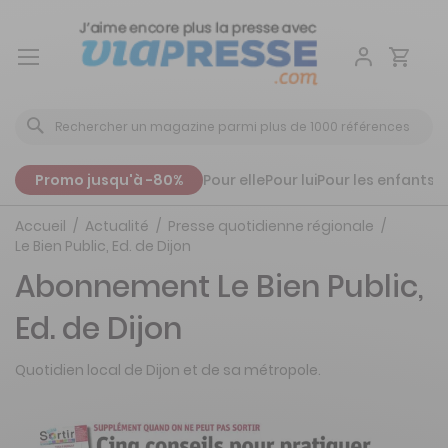
Aller
au
contenu
Promo jusqu'à -80%
Pour elle
Pour lui
Pour les enfants
P
Accueil
Actualité
Presse quotidienne régionale
Le Bien Public, Ed. de Dijon
Abonnement Le Bien Public,
Ed. de Dijon
Quotidien local de Dijon et de sa métropole.