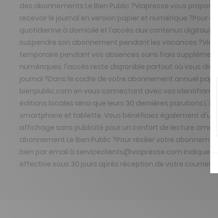
des abonnements Le Bien Public ?Viapresse vous propose 
recevoir le journal en version papier et numérique ?Pour o
quotidienne à domicile et l'accès aux contenus digitaux
suspendre son abonnement pendant les vacances ?Viapresse
temporaire pendant vos absences sans frais supplémentair
numériques, l'accès reste disponible partout où vous di
journal ?Dans le cadre de votre abonnement annuel papier 
bienpublic.com en vous connectant avec vos identifiants 
éditions locales ainsi que leurs 30 dernières parutions.L'a
smartphone et tablette. Vous bénéficiez également d'une 
affichage sans publicité pour un confort de lecture amélior
abonnement Le Bien Public ?Pour résilier votre abonnement L
bien par email à serviceclients@viapresse.com Indiquez v
effective sous 30 jours après réception de votre courrier.