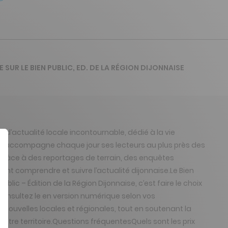
E SUR LE BIEN PUBLIC, ED. DE LA RÉGION DIJONNAISE
e d’actualité locale incontournable, dédié à la vie
le, il accompagne chaque jour ses lecteurs au plus près des
Grâce à des reportages de terrain, des enquêtes
nt comprendre et suivre l’actualité dijonnaise.Le Bien
 – Édition de la Région Dijonnaise, c’est faire le choix
consultez le en version numérique selon vos
ouvelles locales et régionales, tout en soutenant la
tre territoire.Questions fréquentesQuels sont les prix