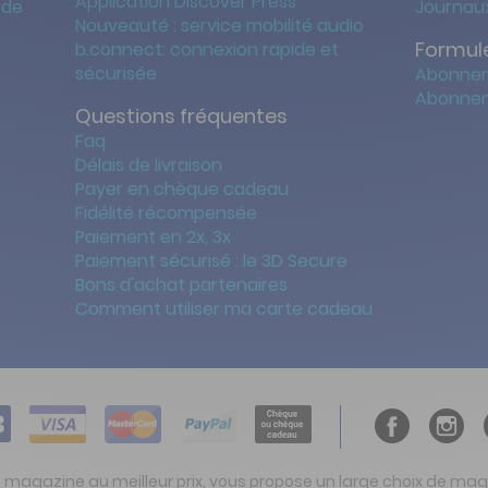
Application Discover Press
 de
Journaux
Nouveauté : service mobilité audio
Formule
b.connect: connexion rapide et
sécurisée
Abonnem
Abonnem
Questions fréquentes
Faq
Délais de livraison
Payer en chèque cadeau
Fidélité récompensée
Paiement en 2x, 3x
Paiement sécurisé : le 3D Secure
Bons d'achat partenaires
Comment utiliser ma carte cadeau
t magazine au meilleur prix, vous propose un large choix de ma