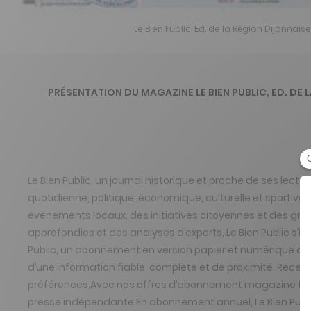
Le Bien Public, Ed. de la Région Dijonnais
PRÉSENTATION DU MAGAZINE LE BIEN PUBLIC, ED. DE 
Le Bien Public, un journal historique et proche de ses lecte
quotidienne, politique, économique, culturelle et sportive 
événements locaux, des initiatives citoyennes et des gr
approfondies et des analyses d’experts, Le Bien Public s’
Public, un abonnement en version papier et numérique à po
d’une information fiable, complète et de proximité. Recev
préférences.Avec nos offres d’abonnement magazine flexib
presse indépendante.En abonnement annuel, Le Bien Public 