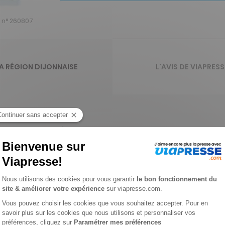
e n° 260807
LA RÉGION DIJONNAISE
L'AVIS DE VIAPRESS
ursLe Bien Public – Édition de la Région Dijonnaise est un magazin
de Dijon et de la Côte-d’Or. Véritable pilier de la presse régiona
ands dossiers qui animent la région Bourgogne Franche-Comté. 
impose comme un journal de référence pour tous ceux qui souhaite
rtée de mainOpter pour un abonnement au magazine Le Bien Public
ez chaque jour votre journal régional directement chez vous ou 
les et avantageuses, restez informé en continu des dernières n
vous garantit une lecture quotidienne de qualité, au cœur de vo