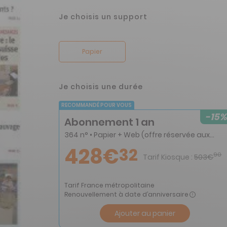
Je choisis un support
Papier
Je choisis une durée
RECOMMANDÉ POUR VOUS
-15%
Abonnement 1 an
364 n° • Papier + Web (offre réservée aux particuliers)
428€
32
90
Tarif Kiosque :
503€
Tarif France métropolitaine
Renouvellement à date d’anniversaire
Ajouter au panier