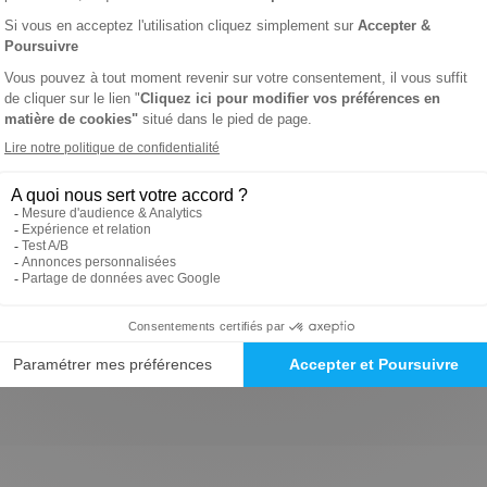
un abonnement annuel en version papier + numérique web à part
btenir Le Bien Public en formats papier et numérique simultanémen
. Vous pouvez vous abonner directement sur Viapresse et gérer 
 vous propose un service de réexpédition de votre journal Le 
e. Vous pouvez également faire suivre votre journal sur votre
sposez d'une connexion internet, rendant la suspension moins 
+ numérique web, vous pouvez consulter l'édition numérique du B
personnels. Votre journal devient disponible chaque matin dès 
pplication mobile Le Bien Public, téléchargeable sur iOS et Andro
édition du soir exclusive mise en ligne quotidiennement à 21h30
é et la possibilité de consulter le journal sur quatre appareils
e Bien Public, envoyez une lettre suivie au Service Clients Viapr
os coordonnées complètes, votre numéro d'abonné (si vous l'avez