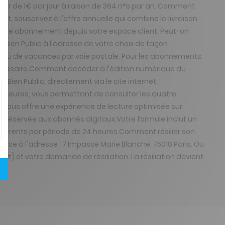
ir de 1€ par jour à raison de 364 n°s par an. Comment
t, souscrivez à l'offre annuelle qui combine la livraison
votre abonnement depuis votre espace client. Peut-on
Bien Public à l'adresse de votre choix de façon
 lieu de vacances par voie postale. Pour les abonnements
nécessaire.Comment accéder à l'édition numérique du
ien Public, directement via le site internet
6 heures, vous permettant de consulter les quatre
id, vous offre une expérience de lecture optimisée sur
, réservée aux abonnés digitaux.Votre formule inclut un
 différents par période de 24 heures.Comment résilier son
esse à l'adresse : 7 Impasse Marie Blanche, 75018 Paris. Ou
) et votre demande de résiliation. La résiliation devient