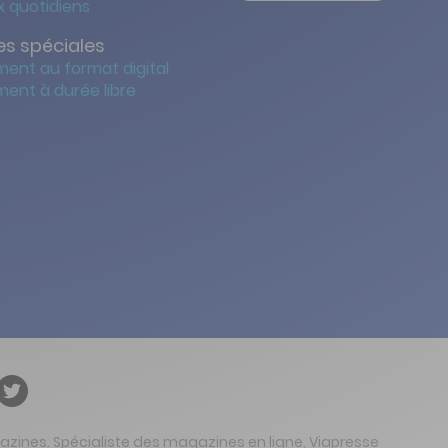
 quotidiens
s spéciales
ent au format digital
ent à durée libre
gazines. Spécialiste des magazines en ligne, Viapresse