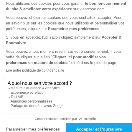
21€
25
20
Tarif Kiosque :
35€
Tarif France métropolitaine
Renouvellement à date d’anniversaire
-47%
Abonnement 2 ans
22 n° • Papier + Version digitale offerte
37€
40
40
Tarif Kiosque :
70€
Tarif France métropolitaine
Renouvellement à date d’anniversaire
-50%
Abonnement Durée libre
Papier + Version digitale offerte
1€
75
50
Tarif Kiosque :
3€
Prix par n° pendant 6 mois, puis 2,50 € par n°
Tarif France métropolitaine