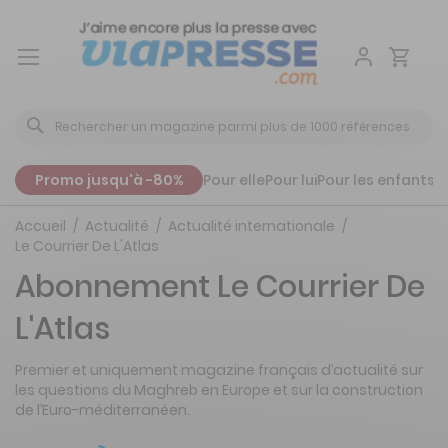
Aller
au
contenu
Promo jusqu'à -80%
Pour elle
Pour lui
Pour les enfants
P
Accueil
Actualité
Actualité internationale
Le Courrier De L'Atlas
Abonnement Le Courrier De
L'Atlas
Premier et uniquement magazine français d’actualité sur
les questions du Maghreb en Europe et sur la construction
de l’Euro-méditerranéen.