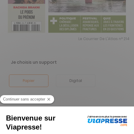
Le Courrier De L'Atlas n° 214
Je choisis un support
Papier
Digital
Je choisis une durée
-40%
Abonnement 1 an
11 n° • Papier + Version digitale offerte