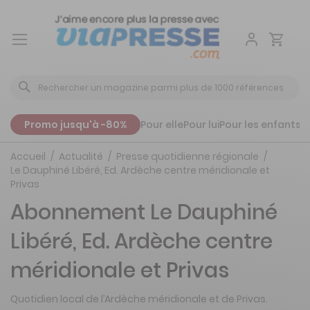
Aller
au
contenu
Promo jusqu'à -80%
Pour elle
Pour lui
Pour les enfants
P
Accueil
Actualité
Presse quotidienne régionale
Le Dauphiné Libéré, Ed. Ardèche centre méridionale et
Privas
Abonnement Le Dauphiné
Libéré, Ed. Ardèche centre
méridionale et Privas
Quotidien local de l’Ardèche méridionale et de Privas.