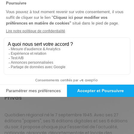
-15%
Abonnement 1 an
364 n° • Papier + Web
447€
78
80
Tarif Kiosque :
526€
Tarif France métropolitaine
Renouvellement à date d’anniversaire
Présentation du magazine Le Dauphiné
Libéré, Ed. Ardèche centre méridionale et
Privas
Quotidien régional né le 7 septembre 1945. Avec ses 27
éditions "papiers", ses 15 éditions digitales et ses 6 éditions
du soir, il propose chaque jour l'essentiel de l'actualité,
nationale, régionale, départementale et locale des