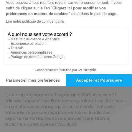
-15%
Abonnement 1 an
364 n° • Papier + Web
447€
78
80
Tarif Kiosque :
526€
Tarif France métropolitaine
Renouvellement à date d’anniversaire
Présentation du magazine Le Dauphiné
Libéré, Ed. Tarentaise et Maurienne
Quotidien régional né le 7 septembre 1945. Avec ses 27
éditions "papiers", ses 15 éditions digitales et ses 6 éditions
du soir, il propose chaque jour l'essentiel de l'actualité,
nationale, régionale, départementale et locale des
départements Hautes Savoie, Savoie, Isère, Drôme,
Ardèche, Hautes Alpes et Vaucluse