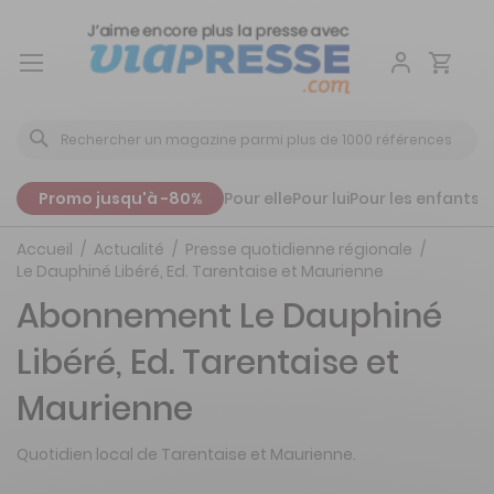
Aller
au
contenu
Promo jusqu'à -80%
Pour elle
Pour lui
Pour les enfants
P
Accueil
Actualité
Presse quotidienne régionale
Le Dauphiné Libéré, Ed. Tarentaise et Maurienne
Abonnement Le Dauphiné
Libéré, Ed. Tarentaise et
Maurienne
Quotidien local de Tarentaise et Maurienne.