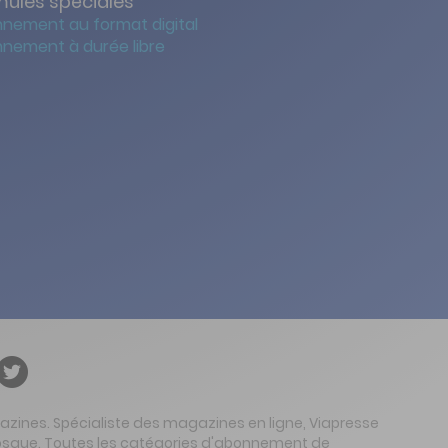
mules spéciales
nement au format digital
nement à durée libre
gazines. Spécialiste des magazines en ligne, Viapresse
 kiosque. Toutes les catégories d'abonnement de