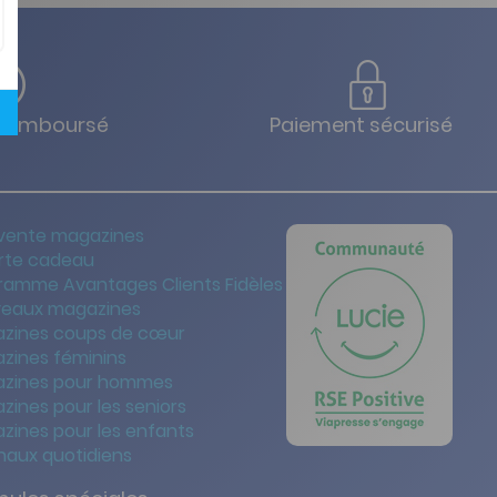
u remboursé
Paiement sécurisé
vente magazines
rte cadeau
ramme Avantages Clients Fidèles
eaux magazines
zines coups de cœur
zines féminins
zines pour hommes
zines pour les seniors
zines pour les enfants
naux quotidiens