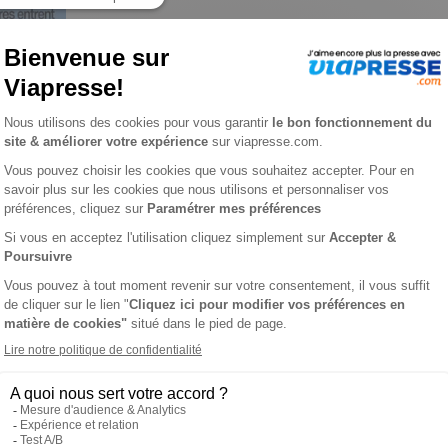
tion n° 681
 VIAPRESSE SUR LE FANA DE
ANCIENS NUMÉROS DE LE
L'AVIATION
L'AVIATION
s revues d'histoire de l'aviation dans le monde. Né en 1969, c’est
t sur la collaboration des meilleurs historiens spécialisés dan
Defense' ne sont pas traités dans Le Fana !