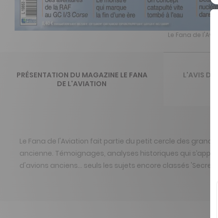
Le Fana de l'Avia
PRÉSENTATION DU MAGAZINE LE FANA
L'AVIS DE
DE L'AVIATION
Le Fana de l'Aviation fait partie du petit cercle des grande
ancienne. Témoignages, analyses historiques qui s’appuien
d'avions anciens… seuls les sujets encore classés 'Secret 