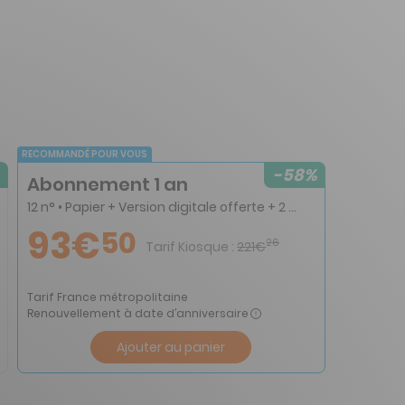
RECOMMANDÉ POUR VOUS
-58%
Abonnement 1 an
12 n° • Papier + Version digitale offerte + 2 HS
93€
50
26
Tarif Kiosque :
221€
Tarif France métropolitaine
Renouvellement à date d’anniversaire
Ajouter au panier