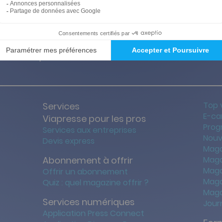
ties des prix les + bas
Satisfait o
Top 
Services
E-ca
Viapresse pour les pros
Prog
Services aux entreprises
Nouv
Devis express
Maga
Abonnement à offrir
Maga
Maga
Offrir un abonnement
Maga
Quiz : quel magazine offrir ?
Maga
Services numériques
Jour
Application Press Connect