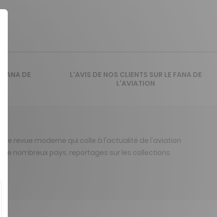
 FANA DE
L'AVIS DE NOS CLIENTS SUR LE FANA DE
L'AVIATION
 une revue moderne qui colle à l'actualité de l'aviation
s de nombreux pays, reportages sur les collections