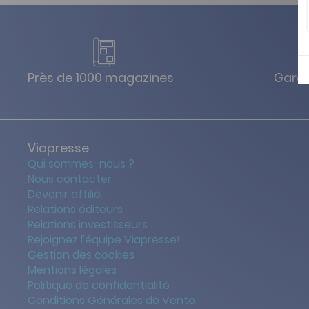
Près de 1000 magazines
Garan
Viapresse
Qui sommes-nous ?
Nous contacter
Devenir affilié
Relations éditeurs
Relations investisseurs
Rejoignez l'équipe Viapresse!
Gestion des cookies
Mentions légales
Politique de confidentialité
Conditions Générales de Vente