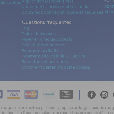
For
Application Discover Press
 de cookies
Abon
Nouveauté : service mobilité audio
Abon
b.connect: connexion rapide et sécurisée
Questions fréquentes
Faq
Délais de livraison
Payer en chèque cadeau
Fidélité récompensée
Paiement en 2x, 3x
Paiement sécurisé : le 3D Secure
Bons d'achat partenaires
Comment utiliser ma carte cadeau
t magazine au meilleur prix, vous propose un large choix de ma
réductions en % sont calculées par rapport au prix constaté en