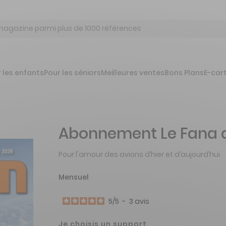
 les enfants
Pour les séniors
Meilleures ventes
Bons Plans
E-car
Abonnement Le Fana de
Pour l'amour des avions d’hier et d’aujourd’hui
Mensuel
5
/
5
-
3
avis
Je choisis un support