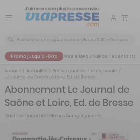
Aller
au
contenu
Promo jusqu'à -80%
Pour elle
Pour lui
Pour les enfants
P
Accueil
Actualité
Presse quotidienne régionale
Le Journal de Saône et Loire, Ed. de Bresse
Abonnement Le Journal de
Saône et Loire, Ed. de Bresse
Quotidien local de la Bresse bourguignonne.