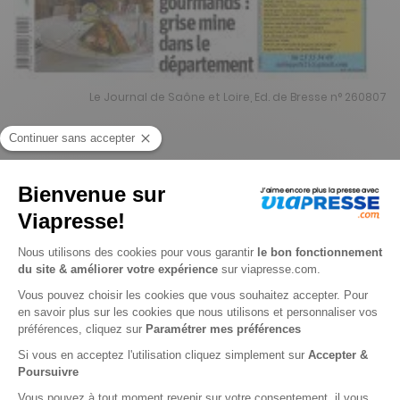
Le Journal de Saône et Loire, Ed. de Bresse n° 260807
Je choisis un support
Papier
Je choisis une durée
-15%
Abonnement 1 an
364 n° • Papier + Web (offre réservée aux particuliers)
428€
32
90
Tarif Kiosque :
503€