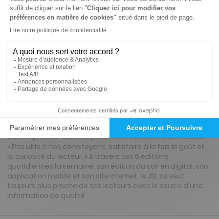
Tarif France métropolitaine
Renouvellement à date d’anniversaire
Présentation du magazine Le Journal de
Saône et Loire, Ed. de Bresse
Le Journal de Saône-et-Loire est paru pour la première fois
le 2 juillet 1826 à Mâcon. Alphonse de Lamartine appartient
au comité de patronage de cette publication nouvelle
dont le premier éditorial présente avec concision les buts :
« Être utile à nos concitoyens, satisfaire à la fois le goût et
la curiosité du lecteur. » A travers ses 6 éditions
quotidiennes la semaine, son édition du soir en digital, son
application mobile et son site internet, le JSL se veut
toujours plus proche de ses lecteurs avec le soucis d'une
information de qualité