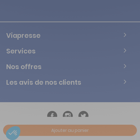
Viapresse
Services
Nos offres
Les avis de nos clients
Ajouter au panier
Copyright © Tous droits réservés Vialife - 2026.