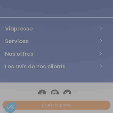
Viapresse
Services
Nos offres
Les avis de nos clients
Ajouter au panier
Copyright © Tous droits réservés Vialife - 2026.