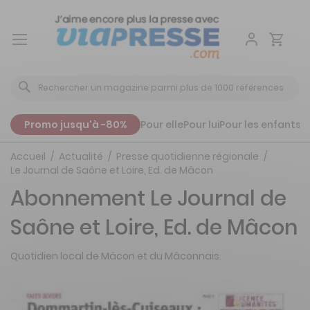
Aller
au
contenu
Promo jusqu'à -80%
Pour elle
Pour lui
Pour les enfants
P
Accueil
Actualité
Presse quotidienne régionale
Le Journal de Saône et Loire, Ed. de Mâcon
Abonnement Le Journal de
Saône et Loire, Ed. de Mâcon
Quotidien local de Mâcon et du Mâconnais.