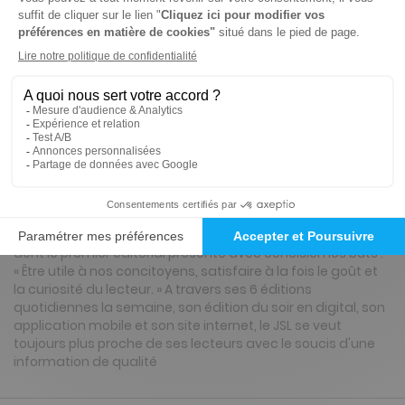
Tarif France métropolitaine
Renouvellement à date d’anniversaire
Présentation du magazine Le Journal de
Saône et Loire, Ed. de Mâcon
Le Journal de Saône-et-Loire est paru pour la première fois
le 2 juillet 1826 à Mâcon. Alphonse de Lamartine appartient
au comité de patronage de cette publication nouvelle
dont le premier éditorial présente avec concision les buts :
« Être utile à nos concitoyens, satisfaire à la fois le goût et
la curiosité du lecteur. » A travers ses 6 éditions
quotidiennes la semaine, son édition du soir en digital, son
application mobile et son site internet, le JSL se veut
toujours plus proche de ses lecteurs avec le soucis d'une
information de qualité