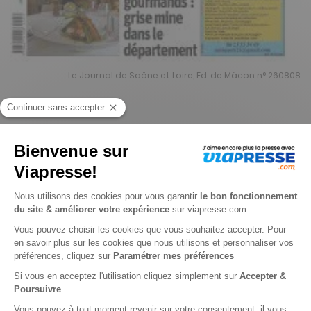
Le Journal de Saône et Loire, Ed. de Mâcon n° 260808
Je choisis un support
Papier
Je choisis une durée
-15%
Abonnement 1 an
364 n° • Papier + Web (offre réservée aux particuliers)
428€
32
90
Tarif Kiosque :
503€