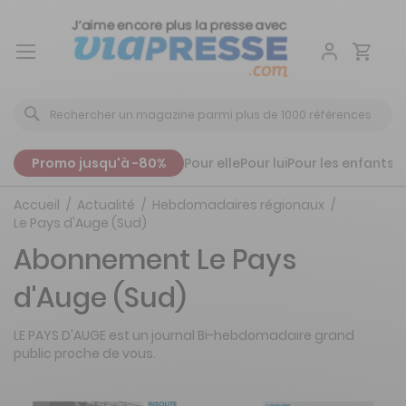
Aller
au
contenu
Promo jusqu'à -80%
Pour elle
Pour lui
Pour les enfants
P
Accueil
Actualité
Hebdomadaires régionaux
Le Pays d'Auge (Sud)
Abonnement Le Pays
d'Auge (Sud)
LE PAYS D'AUGE est un journal Bi-hebdomadaire grand
public proche de vous.