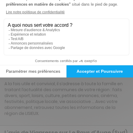
Tarif France métropolitaine
Renouvellement à date d’anniversaire
ℹ️
Note :
les codes promotionnels ne sont pas
valables sur ce titre.
Présentation du magazine Le Pays d'Auge
(Sud)
A la fois utile et convivial, il s’adresse à toute la famille en
traitant l’actualité des communes de votre région : faits
divers, sport, loisirs, culture, petites annonces, cinéma,
festivités, politique locale, vie associative … Avec votre
abonnement, retrouvez toutes les informations de la
région de LISIEUX.
L'avis de Viapresse sur Le Pays d'Auge (Sud)