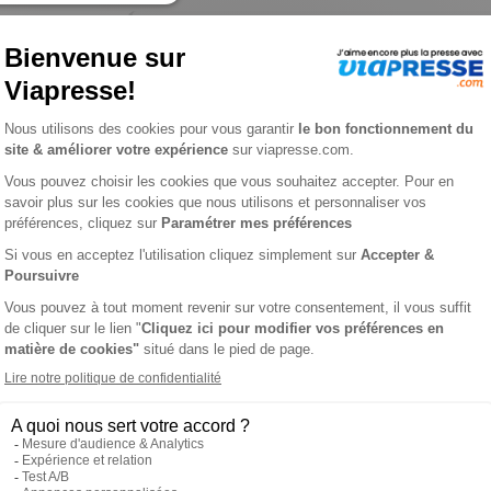
ℹ️
Note :
les codes promotionnels ne sont pas
RCHE
L
en traitant l’actualité des communes de votre région : faits divers, 
x (et dans un format très pratique), vous avez toute la semaine 
ns de la région de MORTAGNE AU PERCHE.