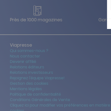
Près de 1000 magazines
Garan
Viapresse
Qui sommes-nous ?
Nous contacter
Devenir affilié
Relations éditeurs
Relations investisseurs
Rejoignez l'équipe Viapresse!
Gestion des cookies
Mentions légales
Politique de confidentialité
Conditions Générales de Vente
Cliquez ici pour modifier vos préférences en matière
cookies