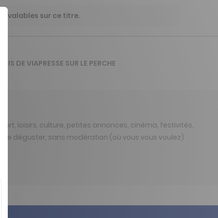
 valables sur ce titre.
'AVIS DE VIAPRESSE SUR LE PERCHE
sport, loisirs, culture, petites annonces, cinéma, festivités,
pour le déguster, sans modération (où vous vous voulez)