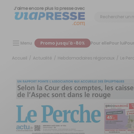
Chercher
Menu
Promo jusqu'à -80%
Pour elle
Pour lui
Pour
Accueil
Actualité
Hebdomadaires régionaux
Le Per