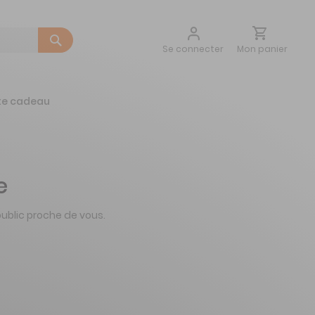
Aller
Mon panier
Se connecter
au
contenu
te cadeau
e
ublic proche de vous.