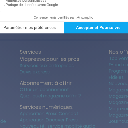
ties des prix les + bas
Satisfait o
Services
Nos off
Top ven
Viapresse pour les pros
E-carte
Services aux entreprises
Program
Devis express
Fidèles
Abonnement à offrir
Nouveau
Offrir un abonnement
Magazin
Quiz : quel magazine offrir ?
Magazin
Magazin
Services numériques
Magazine
Application Press Connect
Magazine
Application Discover Press
 de
Journaux
Nouveauté : service mobilité audio