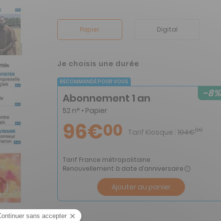
Papier
Digital
Je choisis une durée
RECOMMANDÉ POUR VOUS
-8%
Abonnement 1 an
52 n° • Papier
96€
00
00
Tarif Kiosque :
104€
Tarif France métropolitaine
Renouvellement à date d’anniversaire
Ajouter au panier
che n° 1754