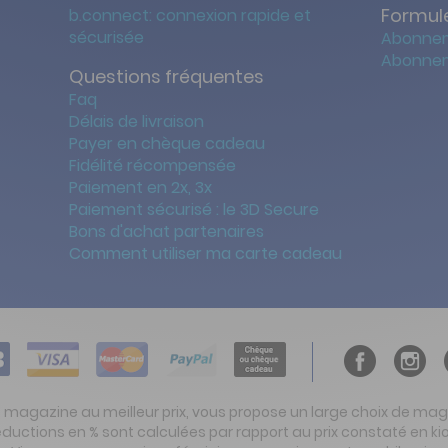
Formule
b.connect: connexion rapide et
sécurisée
Abonnem
Abonnem
Questions fréquentes
Faq
Délais de livraison
Payer en chèque cadeau
Fidélité récompensée
Paiement en 2x, 3x
Paiement sécurisé : le 3D Secure
Bons d'achat partenaires
Comment utiliser ma carte cadeau
t magazine au meilleur prix, vous propose un large choix de ma
réductions en % sont calculées par rapport au prix constaté en