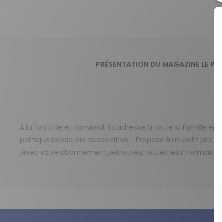
PRÉSENTATION DU MAGAZINE LE PE
A la fois utile et convivial, il s’adresse à toute la famille 
politique locale, vie associative … Proposé à un petit pri
.Avec votre abonnement, retrouvez toutes les informatio