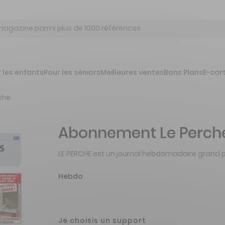
 les enfants
Pour les séniors
Meilleures ventes
Bons Plans
E-car
che
Abonnement Le Perch
LE PERCHE est un journal hebdomadaire grand p
Hebdo
Je choisis un support