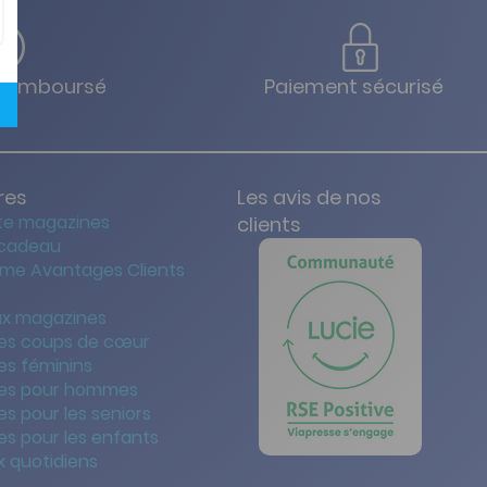
u remboursé
Paiement sécurisé
res
Les avis de nos
te magazines
clients
 cadeau
me Avantages Clients
x magazines
es coups de cœur
es féminins
es pour hommes
s pour les seniors
s pour les enfants
 quotidiens