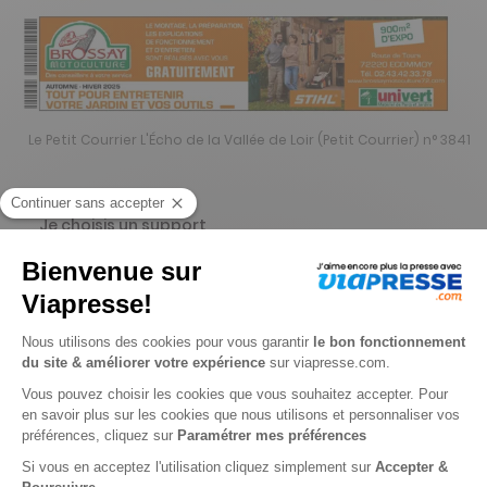
Le Petit Courrier L'Écho de la Vallée de Loir (Petit Courrier) n° 3841
Je choisis un support
Papier
Digital
Je choisis une durée
-10%
Abonnement 1 an
52 n° • Papier