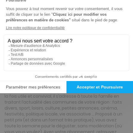
80€
00
40
Tarif Kiosque :
88€
Tarif France métropolitaine
Renouvellement à date d’anniversaire
ℹ️
Note :
les codes promotionnels ne sont pas
valables sur ce titre.
Présentation du magazine Le Petit Courrier
L'Écho de la Vallée de Loir (Petit Courrier)
la fois utile et convivial, il s’adresse à toute la famille en
traitant l’actualité des communes de votre région : faits
divers, sport, loisirs, culture, petites annonces, cinéma,
festivités, politique locale, vie associative … Proposé à un
petit prix (et dans un format très pratique), vous avez
toute la semaine pour le déguster, sans modération (où
vous vous voulez) .Avec votre abonnement, retrouvez