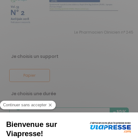
Le Pharmacien Clinicien n° 245
Je choisis un support
Papier
Je choisis une durée
-10%
Abonnement 1 an
4 n° • Papier Offre réservée aux professionnels
300€
00
00
Tarif Kiosque :
332€