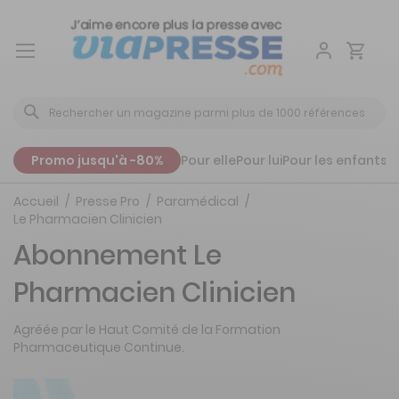
Aller
au
contenu
Promo jusqu'à -80%
Pour elle
Pour lui
Pour les enfants
P
Accueil
Presse Pro
Paramédical
Le Pharmacien Clinicien
Abonnement Le
Pharmacien Clinicien
Agréée par le Haut Comité de la Formation
Pharmaceutique Continue.