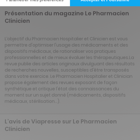
Présentation du magazine Le Pharmacien
Clinicien
L’objectif du Pharmacien Hospitalier et Clinicien est vous
permettre d'optimiser l'usage des médicaments et des
dispositifs médicaux, de rationaliser vos pratiques
professionnelles et de mieux évaluer les thérapeutiques.La
revue publie des articles originaux divulguant des résultats
de recherches nouvelles, susceptibles d'être transposés
dans votre exercice. Le Pharmacien Hospitalier et Clinician
propose également des revues exposant de façon
synthétique et critique l'état des connaissances du
moment sur un sujet donné (médicaments, dispositifs
médicaux, stérilisation…).
L'avis de Viapresse sur Le Pharmacien
Clinicien