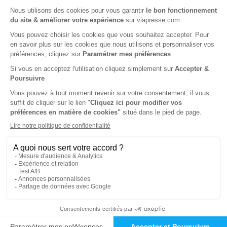
Tarif France métropolitaine
Renouvellement à date d’anniversaire
-66%
Abonnement 1 an
4 n° • Papier Offre réservée aux particuliers
113€
00
00
Tarif Kiosque :
332€
Tarif France métropolitaine
Renouvellement à date d’anniversaire
-83%
Abonnement 1 an
4 n° • Papier Offre réservée aux étudiants
57€
00
00
Tarif Kiosque :
332€
Tarif France métropolitaine
Renouvellement à date d’anniversaire