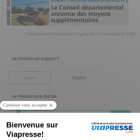
L'Hebdo du Finistère (Le Progrès de Cornouaille) n° 4158
Je choisis un support
Papier
Digital
Je choisis une durée
-23%
Abonnement 1 an
52 n° • Papier
48€
00
40
Tarif Kiosque :
62€