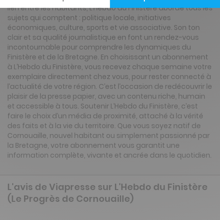
lien entre les habitants, L’Hebdo du Finistère aborde tous les
sujets qui comptent : politique locale, initiatives
économiques, culture, sports et vie associative. Son ton
clair et sa qualité journalistique en font un rendez-vous
incontournable pour comprendre les dynamiques du
Finistère et de la Bretagne. En choisissant un abonnement
à L’Hebdo du Finistère, vous recevez chaque semaine votre
exemplaire directement chez vous, pour rester connecté à
l’actualité de votre région. C’est l’occasion de redécouvrir le
plaisir de la presse papier, avec un contenu riche, humain
et accessible à tous. Soutenir L’Hebdo du Finistère, c’est
faire le choix d’un média de proximité, attaché à la vérité
des faits et à la vie du territoire. Que vous soyez natif de
Cornouaille, nouvel habitant ou simplement passionné par
la Bretagne, votre abonnement vous garantit une
information complète, vivante et ancrée dans le quotidien.
L'avis de Viapresse sur L'Hebdo du Finistère
(Le Progrès de Cornouaille)