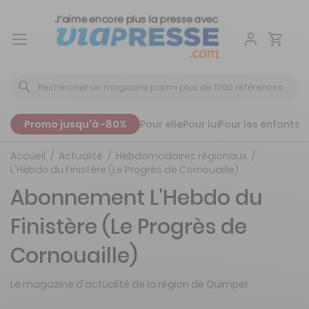
Aller
au
contenu
Promo jusqu'à -80%
Pour elle
Pour lui
Pour les enfants
P
Accueil
Actualité
Hebdomadaires régionaux
L'Hebdo du Finistère (Le Progrès de Cornouaille)
Abonnement L'Hebdo du
Finistère (Le Progrès de
Cornouaille)
Le magazine d'actualité de la région de Quimper