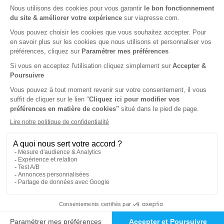
Tarif France métropolitaine
Renouvellement à date d’anniversaire
ℹ️
Note :
les codes promotionnels ne sont pas
valables sur ce titre.
Présentation du magazine L'Hebdo du
Finistère (Le Progrès de Cornouaille)
L’Hebdo du Finistère, également connu sous le nom de Le
Progrès de Cornouaille, est le magazine hebdomadaire
d’actualité locale dédié au sud Finistère. Chaque semaine,
il raconte la vie du territoire, entre terre et mer, à travers
des reportages, des portraits et des dossiers de fond. De
Quimper à Concarneau, en passant par Douarnenez et le
pays bigouden, l’équipe rédactionnelle met en lumière les
femmes et les hommes qui font vivre la région. Véritable