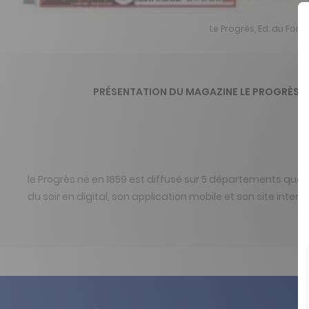
Le Progrès, Ed. du Fore
PRÉSENTATION DU MAGAZINE LE PROGRÈS, E
le Progrès né en 1859 est diffusé sur 5 départements que son
du soir en digital, son application mobile et son site inter