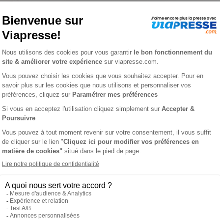
z n° 260806
D. DU FOREZ
L'AVIS DE
t le Jura, l'Ain, La Loire, la Haute Loire et le département du Rh
net, Le Progrès se veut toujours plus proche de ses lecteurs avec