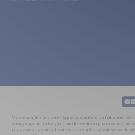
Viapresse, le kiosque en ligne spécialiste de l'abonnemen
vous propose un large choix de revues à prix cassés. Les 
magazines papier et numérique sont disponibles sur le s