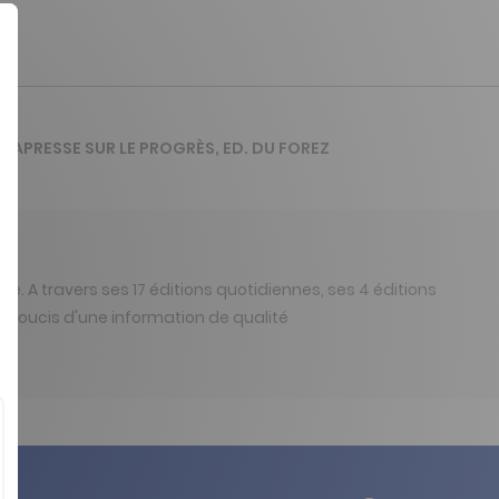
 VIAPRESSE SUR LE PROGRÈS, ED. DU FOREZ
ône. A travers ses 17 éditions quotidiennes, ses 4 éditions
 le soucis d'une information de qualité