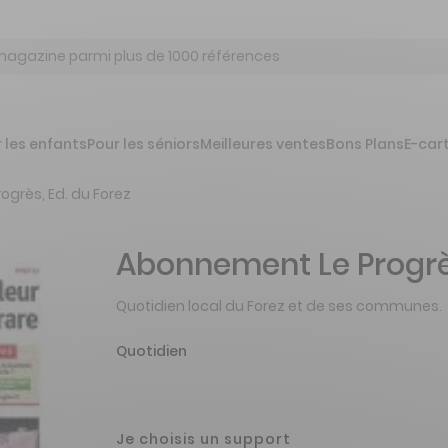
 les enfants
Pour les séniors
Meilleures ventes
Bons Plans
E-car
rogrès, Ed. du Forez
Abonnement Le Progrès
Quotidien local du Forez et de ses communes.
Quotidien
Je choisis un support