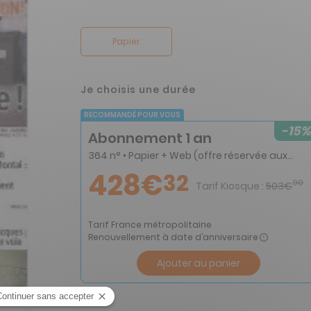
Papier
Je choisis une durée
RECOMMANDÉ POUR VOUS
-15%
Abonnement 1 an
364 n° • Papier + Web (offre réservée aux particuliers)
428€
32
90
Tarif Kiosque :
503€
Tarif France métropolitaine
Renouvellement à date d’anniversaire
Ajouter au panier