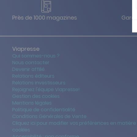
Près de 1000 magazines
Garan
Viapresse
Qui sommes-nous ?
Nous contacter
Devenir affilié
Relations éditeurs
Relations investisseurs
Rejoignez l'équipe Viapresse!
Gestion des cookies
Mentions légales
Politique de confidentialité
Conditions Générales de Vente
Cliquez ici pour modifier vos préférences en matière
cookies
Accessibilité : non conforme