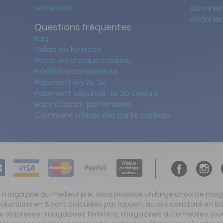
sécurisée
Abonnem
Abonnem
Questions fréquentes
Faq
Délais de livraison
Payer en chèque cadeau
Fidélité récompensée
Paiement en 2x, 3x
Paiement sécurisé : le 3D Secure
Bons d'achat partenaires
Comment utiliser ma carte cadeau
t magazine au meilleur prix, vous propose un large choix de ma
réductions en % sont calculées par rapport au prix constaté en
ite Viapresse : magazines féminins, magazines automobiles, jo