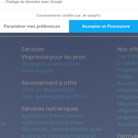
ties des prix les + bas
Satisfait o
Services
Nos off
Top ven
Viapresse pour les pros
E-carte
Services aux entreprises
Program
Devis express
Fidèles
Abonnement à offrir
Nouveau
Offrir un abonnement
Magazin
Quiz : quel magazine offrir ?
Magazin
Magazin
Services numériques
Magazine
Application Press Connect
Magazine
Application Discover Press
 de
Journaux
Nouveauté : service mobilité audio
Formule
b.connect: connexion rapide et