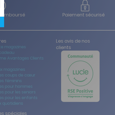
u remboursé
Paiement sécurisé
res
Les avis de nos
te magazines
clients
 cadeau
me Avantages Clients
x magazines
es coups de cœur
es féminins
es pour hommes
s pour les seniors
s pour les enfants
 quotidiens
s spéciales