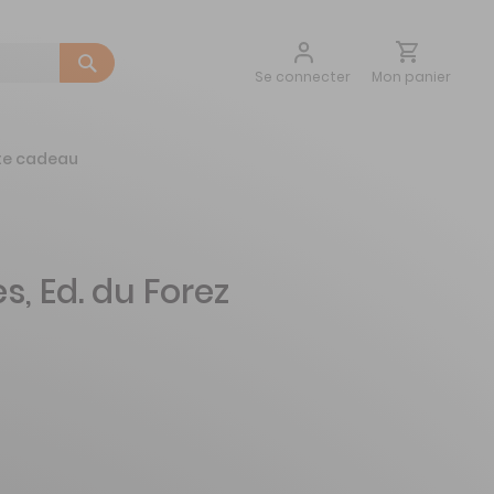
Aller
Mon panier
Se connecter
au
contenu
te cadeau
, Ed. du Forez