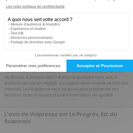
Tarif France métropolitaine
Renouvellement à date d’anniversaire
Présentation du magazine Le Progrès, Ed.
du Roannais
le Progrès né en 1859 est diffusé sur 5 départements que
sont le Jura, l'Ain, La Loire, la Haute Loire et le département
du Rhône. A travers ses 17 éditions quotidiennes, ses 4
éditions du soir en digital, son application mobile et son site
internet, Le Progrès se veut toujours plus proche de ses
lecteurs avec le soucis d'une information de qualité
L'avis de Viapresse sur Le Progrès, Ed. du
Roannais