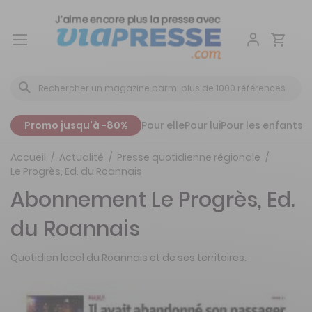
Aller
au
contenu
Promo jusqu'à -80%
Pour elle
Pour lui
Pour les enfants
P
Accueil
Actualité
Presse quotidienne régionale
Le Progrès, Ed. du Roannais
Abonnement Le Progrès, Ed.
du Roannais
Quotidien local du Roannais et de ses territoires.