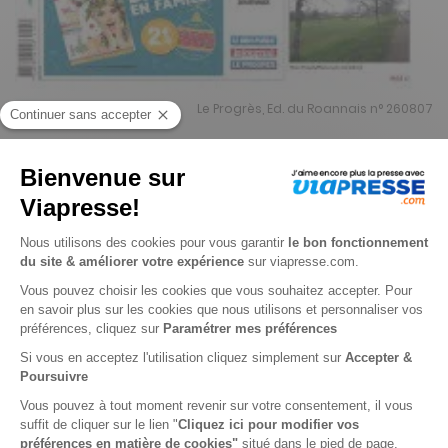
Le Progrès, Ed. du Roannais n° 260807
Je choisis un support
Papier
Je choisis une durée
-15%
Abonnement 1 an
364 n° • Papier + Web (offre réservée aux particuliers)
428€
32
90
Tarif Kiosque :
503€