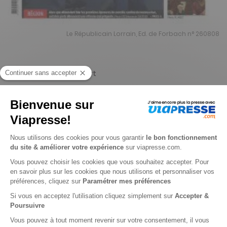
Le Républicain Lorrain, Ed. de Forbach n° 260808
Je choisis un support
Papier
Je choisis une durée
-15%
Abonnement 1 an
359 n° • Papier + Web
450€
50
00
Tarif Kiosque :
530€
Tarif France métropolitaine