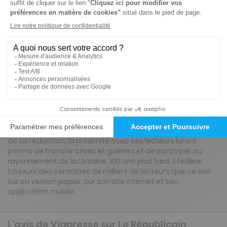
Renouvellement à date d’anniversaire
Présentation du magazine Le Républicain
Lorrain, Ed. de Forbach
Fondé en 1919 en langue allemande sous le nom de Metzer
Freies journal alors que la Moselle redevient française, le
quotidien de Victor Demange prend, en 1936, le nom de
Républicain Lorrain, son sous-titre depuis l‘origine. La vitalité
de son personnel, la liberté d’expression et l’indépendance
de sa rédaction, la proximité avec ses lecteurs lui ont
permis de franchir crises et guerres et de participer au
rayonnement de la Lorraine. 100 ans plus tard, il fédère
toujours des centaines de milliers de lecteurs que ce soit
sur sa version papier, sur son site internet et son
application mobile.
L'avis de Viapresse sur Le Républicain