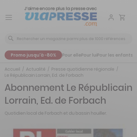
Aller
au
contenu
Promo jusqu'à -80%
Pour elle
Pour lui
Pour les enfants
P
Accueil
Actualité
Presse quotidienne régionale
Le Républicain Lorrain, Ed. de Forbach
Abonnement Le Républicain
Lorrain, Ed. de Forbach
Quotidien local de Forbach et du bassin houiller.