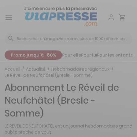
Aller
au
contenu
Promo jusqu'à -80%
Pour elle
Pour lui
Pour les enfants
P
Accueil
Actualité
Hebdomadaires régionaux
Le Réveil de Neufchâtel (Bresle - Somme)
Abonnement Le Réveil de
Neufchâtel (Bresle -
Somme)
LE REVEIL DE NEUFCHATEL est un journal hebdomadaire grand
public proche de vous.