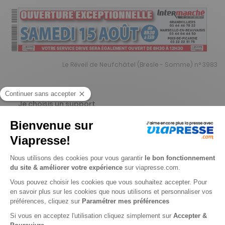
Le Réveil de Neufchâtel (Bresle - Somme) n° 3983
Je choisis un support
Papier
Digital
Je choisis une durée
-13%
Abonnement 1 an
52 n° • Papier