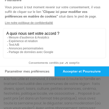
86€
40
80
Tarif Kiosque :
98€
Tarif France métropolitaine
Renouvellement à date d’anniversaire
ℹ️
Note :
les codes promotionnels ne sont pas
valables sur ce titre.
Présentation du magazine Le Réveil de
Neufchâtel (Bresle - Somme)
A la fois utile et convivial, il s’adresse à toute la famille en
traitant l’actualité des communes de votre région : faits
divers, sport, loisirs, culture, petites annonces, cinéma,
festivités, politique locale, vie associative … Proposé à un
petit prix (et dans un format très pratique), vous avez
toute la semaine pour, le déguster, sans modération (où
vous vous voulez) .Avec votre abonnement, retrouvez