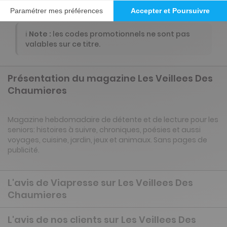
ℹ️
Note :
les codes promotionnels ne sont pas
valables sur ce titre.
Présentation du magazine Les Veillees Des
Chaumieres
Magazine hebdomadaire de détente et de lecture pour les
seniors: histoires à suivre, chroniques, poésies et aussi
voyages, cuisine, jardin, jeux et animaux. Sans pages de
publicité.
L'avis de Viapresse sur Les Veillees Des
Chaumieres
L'avis de nos clients sur Les Veillees Des