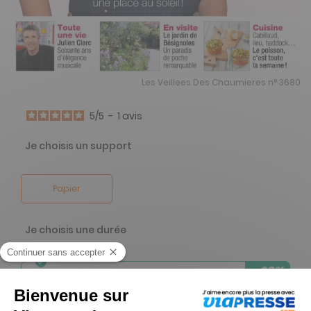
Les Veillees Des Chaumieres n° 3680
5
/
5
-
1
avis
Je choisis un support
Papier
Je choisis une durée
-23%
Abonnement 1 an
26 n° • Papier + Version digitale offerte