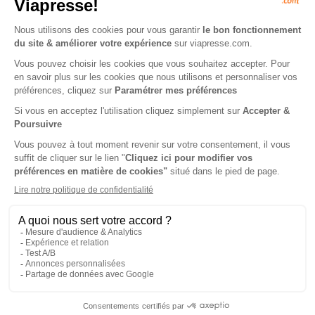
99€
00
70
Tarif Kiosque :
128€
Tarif France métropolitaine
Renouvellement à date d’anniversaire
-22%
Abonnement 6 mois
13 n° • Papier + Version digitale offerte
49€
90
35
Tarif Kiosque :
64€
Tarif France métropolitaine
Renouvellement à date d’anniversaire
-50%
Abonnement Durée libre
Papier + Version digitale offerte
2€
48
95
Tarif Kiosque :
4€
Prix par n° pendant 6 mois, puis 4,50 € par n°
Tarif France métropolitaine