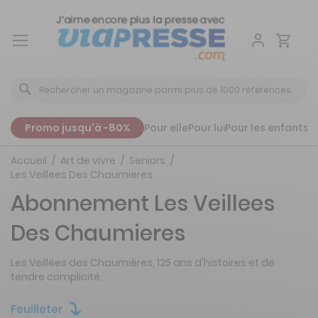
Aller
au
contenu
Promo jusqu'à -80%
Pour elle
Pour lui
Pour les enfants
P
Accueil
Art de vivre
Seniors
Les Veillees Des Chaumieres
Abonnement Les Veillees
Des Chaumieres
Les Veillées des Chaumières, 125 ans d'histoires et de
tendre complicité.
Feuilleter