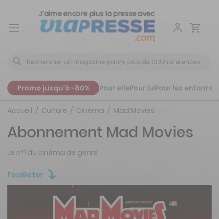
Aller
au
contenu
Promo jusqu'à -80%
Pour elle
Pour lui
Pour les enfants
P
Accueil
Culture
Cinéma
Mad Movies
Abonnement Mad Movies
Le n°1 du cinéma de genre
Feuilleter