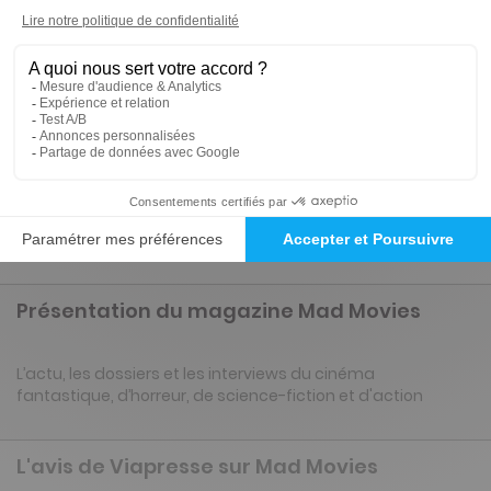
Tarif France métropolitaine
Renouvellement à date d’anniversaire
-60%
Abonnement Durée libre
Papier + Version digitale offerte
3€
24
10
Tarif Kiosque :
8€
Prix par n° pendant 6 mois, puis 5,20 € par n°
Tarif France métropolitaine
Présentation du magazine Mad Movies
L’actu, les dossiers et les interviews du cinéma
fantastique, d’horreur, de science-fiction et d'action
L'avis de Viapresse sur Mad Movies