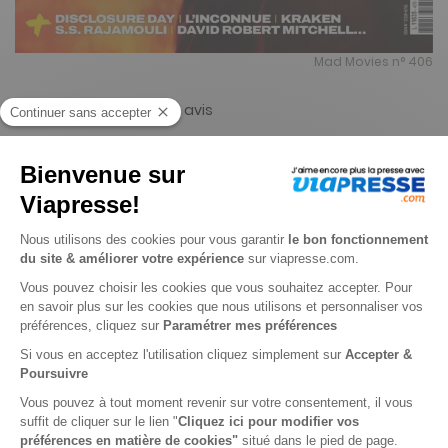
Mad Movies n° 406
4
/
5
-
4
avis
Je choisis un support
Papier
Digital
Je choisis une durée
-47%
Abonnement 1 an
11 n° • Papier + Version digitale offerte
45€
90
90
Tarif Kiosque :
86€