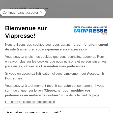
Je choisis un support
Papier
Je choisis une durée
-18%
Abonnement 1 an
4 n° • Papier
22€
87
80
Tarif Kiosque :
27€
Tarif France métropolitaine
Renouvellement à date d’anniversaire
Présentation du magazine Mandalas