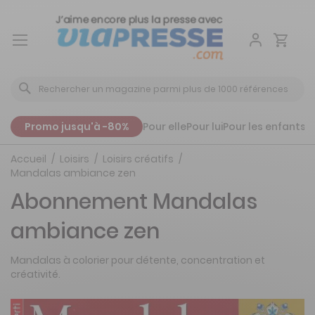
Aller
au
contenu
Promo jusqu'à -80%
Pour elle
Pour lui
Pour les enfants
P
Accueil
Loisirs
Loisirs créatifs
Mandalas ambiance zen
Abonnement Mandalas
ambiance zen
Mandalas à colorier pour détente, concentration et
créativité.