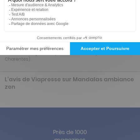
ambiance zen
Vos coloriages anti-stress : détente, passe-temps, ou bien
activité créative : lorsque je colorie, je me sens bien ! Les
thèmes changent à chaque numéro et c'est toujours une
bonne surprise de révéler un magnifique Mandala grâce
aux couleurs. Je ne m'en lasse pas ! Le saviez-vous ? Cette
revue est conçue et imprimée en France (en Poitou-
Charentes).
L'avis de Viapresse sur Mandalas ambiance
zen
Près de 1000
magazines