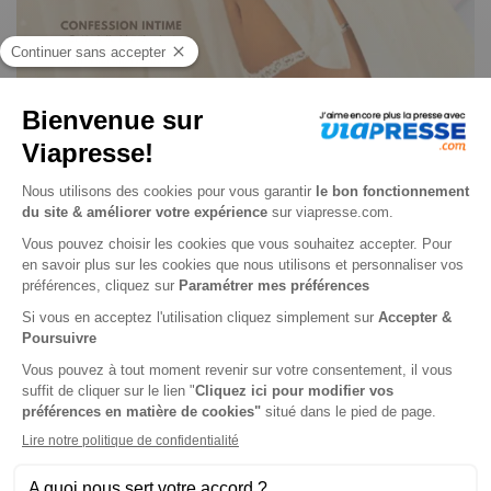
Masculin n° 154
Je choisis un support
Digital
Je choisis une durée
-15%
Abonnement 1 an
26 n° • Digital
76€
50
00
Tarif Kiosque :
90€