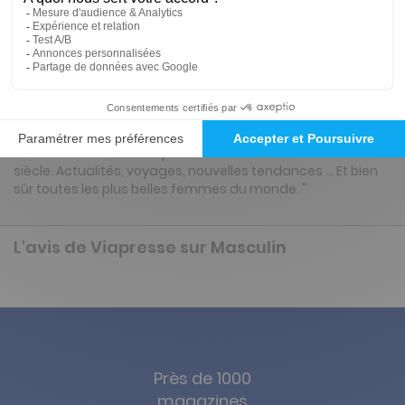
Tarif France métropolitaine
Renouvellement à date d’anniversaire
Présentation du magazine Masculin
"Masculin réinvente les plaisirs de l'homme du XXIème
siècle. Actualités, voyages, nouvelles tendances … Et bien
sûr toutes les plus belles femmes du monde. "
L'avis de Viapresse sur Masculin
Près de 1000
magazines