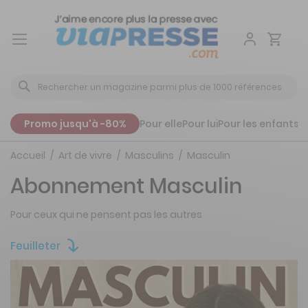
Aller
au
contenu
Promo jusqu'à -80%
Pour elle
Pour lui
Pour les enfants
P
Accueil
Art de vivre
Masculins
Masculin
Abonnement Masculin
Pour ceux qui ne pensent pas les autres
Feuilleter