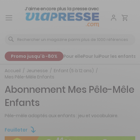
Aller
au
contenu
Promo jusqu'à -80%
Pour elle
Pour lui
Pour les enfants
P
Accueil
Jeunesse
Enfant (5 à 12 ans)
Mes Pêle-Mêle Enfants
Abonnement Mes Pêle-Mêle
Enfants
Pêle-mêle adaptés aux enfants : jeu et vocabulaire.
Feuilleter