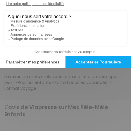
14€
88
80
Tarif Kiosque :
19€
Tarif France métropolitaine
Renouvellement à date d’anniversaire
Présentation du magazine Mes Pêle-Mêle
Enfants
La revue de mots mêlés pour enfants et d'autres super
jeux ! • Pour les enfants • Parfait pour les vacances ! •
Format voyage
L'avis de Viapresse sur Mes Pêle-Mêle
Enfants