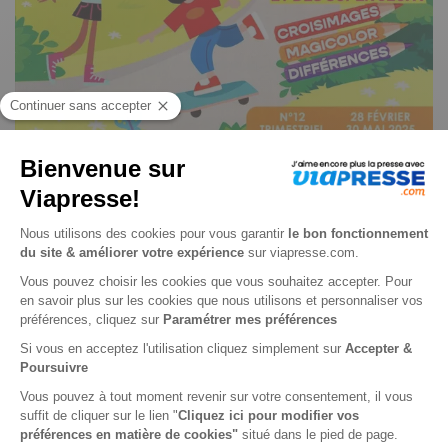
Mes Pêle-Mêle Enfants n° 17
Je choisis un support
Papier
Je choisis une durée
-25%
Abonnement 1 an
4 n° • Papier