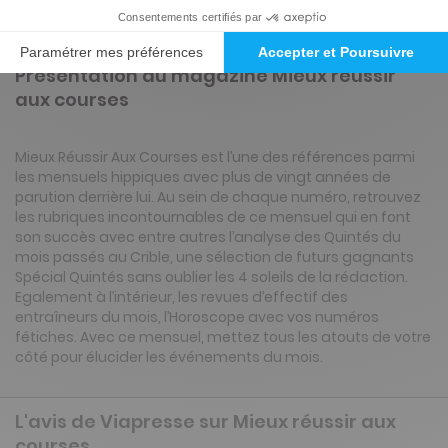
Présentation du magazine Mieux réussir
aux courses
Mieux Réussir Aux Courses est l’une des références parmi
les mensuels hippiques avec plus de vingt années de
parution derrière lui. Au sein de chaque numéro, retrouvez
les rubriques incontournables de ce mensuel qui en font
son succès avec entre autres l’analyse des Quintés du
mois passés au Crible, une sélection de futurs gagnants
Spécial Quintés sans oublier les 4 soleils de la rédaction.
Egalement à l’intérieur, les revues d’effectif des
entraîneurs du mois, l’Horoscope avec vos numéros
fétiches. Avec ce mensuel, mettez tous les atouts de votre
côté pour élucider les événements du mois.
L'avis de Viapresse sur Mieux réussir aux
courses