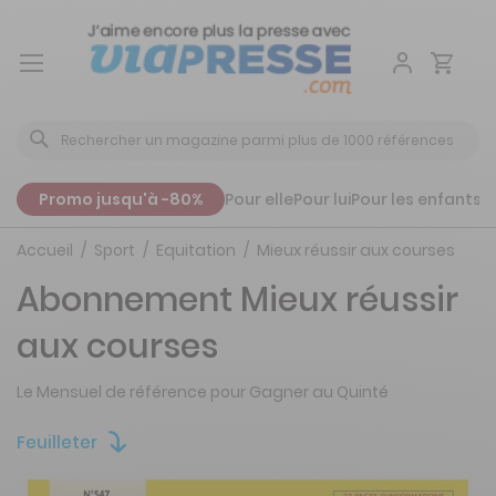
Aller
au
contenu
Promo jusqu'à -80%
Pour elle
Pour lui
Pour les enfants
P
Accueil
Sport
Equitation
Mieux réussir aux courses
Abonnement Mieux réussir
aux courses
Le Mensuel de référence pour Gagner au Quinté
Feuilleter