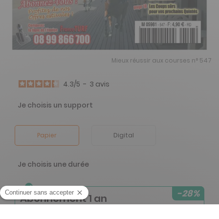
Mieux réussir aux courses n° 547
4.3
/
5
-
3
avis
Je choisis un support
Papier
Digital
Je choisis une durée
-28%
Abonnement 1 an
12 n° • Papier + Version digitale offerte