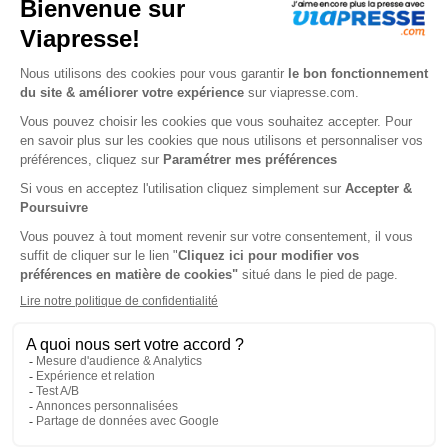
42€
50
80
Tarif Kiosque :
58€
Tarif France métropolitaine
Renouvellement à date d’anniversaire
-15%
Abonnement 6 mois
6 n° • Papier + Version digitale offerte
25€
50
00
Tarif Kiosque :
30€
Tarif France métropolitaine
Renouvellement à date d’anniversaire
-50%
Abonnement Durée libre
Papier + Version digitale offerte
2€
45
90
Tarif Kiosque :
4€
Prix par n° pendant 6 mois, puis 4,50 € par n°
Tarif France métropolitaine