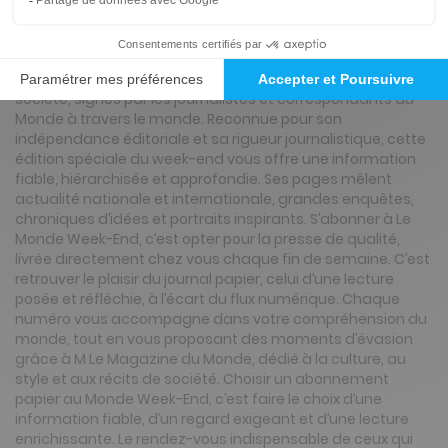
journaux du Monde, accompagnés de leurs suppléments
thématiques et du célèbre M, Le Magazine du Monde. Ce
rendez-vous hebdomadaire propose analyses politiques,
reportages économiques, articles culturels et dossiers de
société, signés par les journalistes et correspondants du
Monde à travers le monde. Reconnue pour son
indépendance éditoriale et sa rigueur journalistique, cette
édition spéciale du week-end vous offre une information
fiable, hiérarchisée et approfondie. Ses pages mêlent
actualité nationale et internationale, grandes enquêtes,
chroniques d’idées et portraits inspirants. S’abonner à Le
Monde Week-End, c’est opter pour la presse de qualité,
livrée directement chez vous chaque fin de semaine. C’est
retrouver le plaisir du journal papier, celui d’une lecture
posée et réfléchie, à l’écart du flux numérique. Chaque
numéro vous accompagne dans votre compréhension du
monde, tout en vous proposant des moments d’évasion
grâce à M Le Magazine du Monde, dédié à la culture, au
style et aux récits de société. Choisir un abonnement
papier au Monde Week-End, c’est faire le choix d’une
information fiable, d’un regard exigeant et d’une lecture
enrichissante. Le rendez-vous indispensable de ceux qui