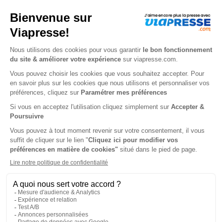
-50%
Abonnement Durée libre
Papier avec les deux journaux du week-end + les suppléments + M le magazine du Monde
4€
39
77
Tarif Kiosque :
8€
Prix par n° pendant 6 mois, puis 4,40 € par n°
Tarif France métropolitaine
Présentation du magazine Le Monde Week-
end
Le Monde : un média généraliste et indépendant. Une
information vérifiée et hiérarchisée pour vous éclairer et
vous orienter. Les deux quotidiens du week-end, leurs
suppléments et M le magazine du Monde. Le Monde Week-
End rassemble le meilleur du grand quotidien français
dans une édition pensée pour le plaisir de lecture du week-
end. Chaque samedi et dimanche, recevez les deux