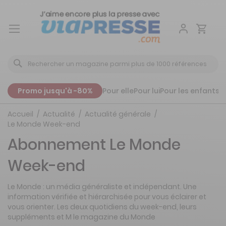
Aller
au
contenu
Promo jusqu'à -80%
Pour elle
Pour lui
Pour les enfants
P
Accueil
Actualité
Actualité générale
Le Monde Week-end
Abonnement Le Monde
Week-end
Le Monde : un média généraliste et indépendant. Une
information vérifiée et hiérarchisée pour vous éclairer et
vous orienter. Les deux quotidiens du week-end, leurs
suppléments et M le magazine du Monde