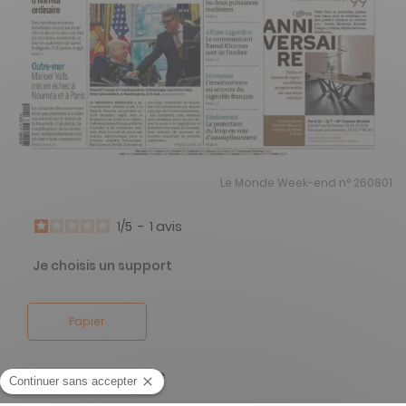
Le Monde Week-end n° 260801
1
/
5
-
1
avis
Je choisis un support
Papier
Je choisis une durée