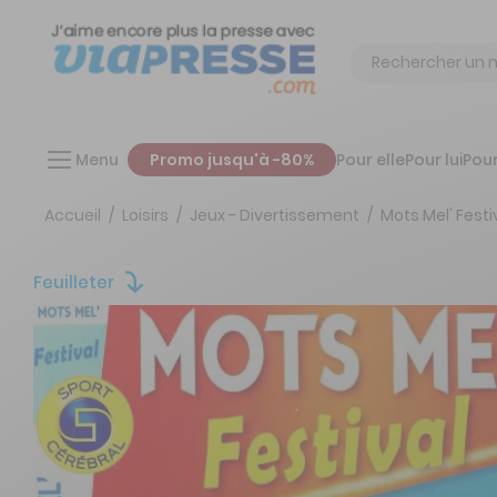
Chercher
Menu
Promo jusqu'à -80%
Pour elle
Pour lui
Pour
Accueil
Loisirs
Jeux - Divertissement
Mots Mel' Festi
Feuilleter