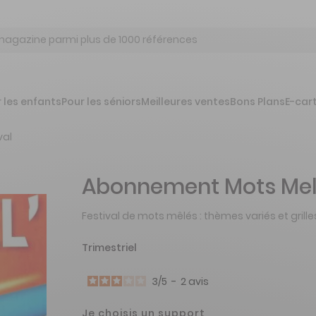
 les enfants
Pour les séniors
Meilleures ventes
Bons Plans
E-car
val
Abonnement Mots Mel'
Festival de mots mêlés : thèmes variés et grill
Trimestriel
3
/
5
-
2
avis
Je choisis un support