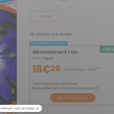
Papier
Je choisis une durée
RECOMMANDÉ POUR VOUS
-25%
Abonnement 1 an
4 n° • Papier
18€
28
40
Tarif Kiosque :
24€
Tarif France métropolitaine
Renouvellement à date d’anniversaire
Ajouter au panier