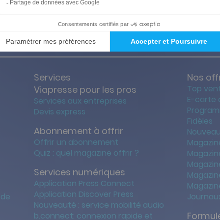
ties des prix les + bas
Satisfait o
Services
Nos off
Top ven
Viapresse pour les pros
E-carte
Services aux entreprises
Program
Devis express
Fidèles
Abonnement à offrir
Nouveau
Offrir un abonnement
Magazin
Quiz : quel magazine offrir ?
Magazin
Magazin
Services numériques
Magazine
Application Press Connect
Magazine
Application Discover Press
 de
Journaux
Nouveauté : service mobilité audio
Formule
b.connect: connexion rapide et