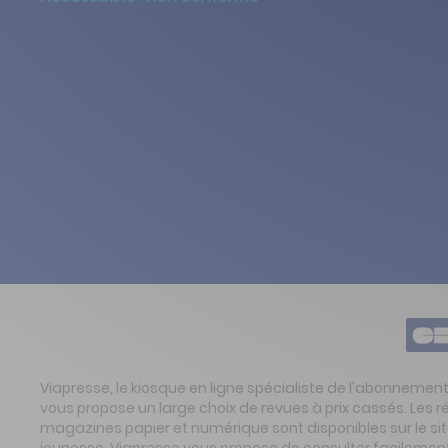
Viapresse, le kiosque en ligne spécialiste de l'abonnemen
vous propose un large choix de revues à prix cassés. Les 
magazines papier et numérique sont disponibles sur le s