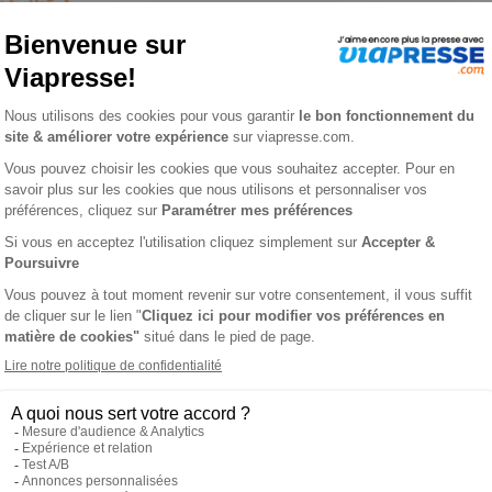
tival n° 32
L'AVIS DE VIAPRESSE SUR MOTS MEL' FESTIVAL
uvelle revue Mots Mel’ Festival saura vous combler !