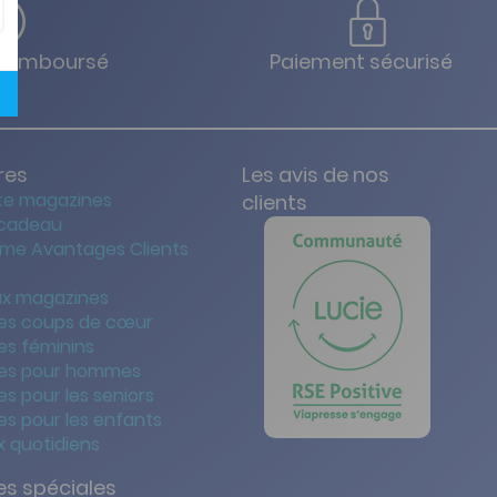
u remboursé
Paiement sécurisé
res
Les avis de nos
te magazines
clients
 cadeau
me Avantages Clients
x magazines
es coups de cœur
es féminins
es pour hommes
s pour les seniors
s pour les enfants
 quotidiens
s spéciales