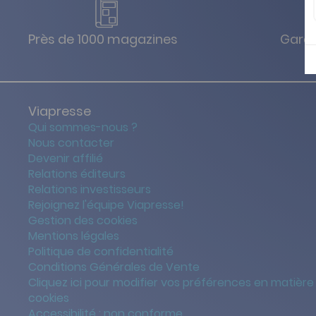
Près de 1000 magazines
Garan
Viapresse
Qui sommes-nous ?
Nous contacter
Devenir affilié
Relations éditeurs
Relations investisseurs
Rejoignez l'équipe Viapresse!
Gestion des cookies
Mentions légales
Politique de confidentialité
Conditions Générales de Vente
Cliquez ici pour modifier vos préférences en matière
cookies
Accessibilité : non conforme