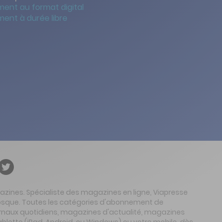
ent au format digital
ent à durée libre
gazines. Spécialiste des magazines en ligne, Viapresse
 kiosque. Toutes les catégories d'abonnement de
urnaux quotidiens, magazines d'actualité, magazines