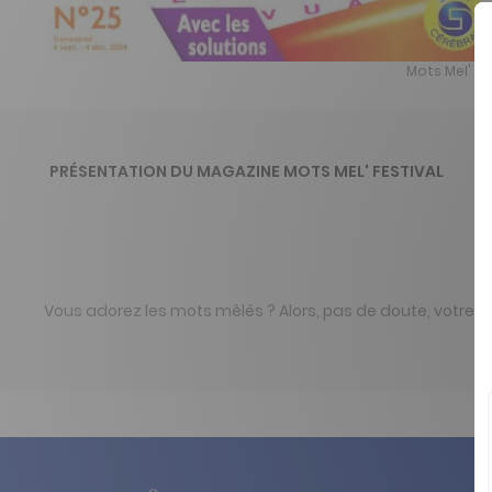
Mots Mel' Fes
PRÉSENTATION DU MAGAZINE MOTS MEL' FESTIVAL
Vous adorez les mots mêlés ? Alors, pas de doute, votre no