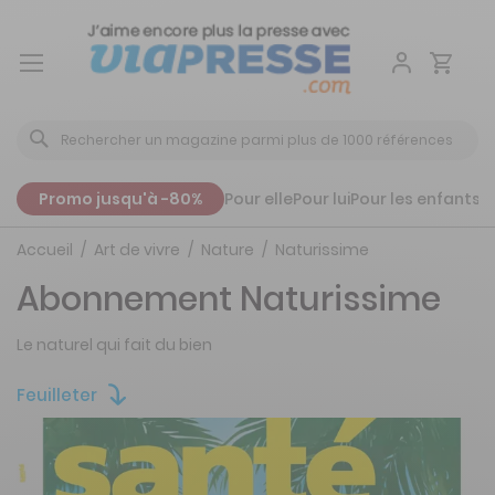
Aller
au
contenu
Promo jusqu'à -80%
Pour elle
Pour lui
Pour les enfants
P
Accueil
Art de vivre
Nature
Naturissime
Abonnement Naturissime
Le naturel qui fait du bien
Feuilleter