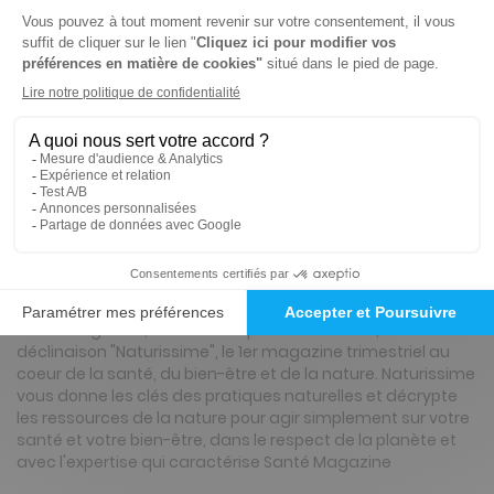
-26%
Abonnement 2 ans
8 n° • Papier
28€
90
20
Tarif Kiosque :
39€
Tarif France métropolitaine
Renouvellement à date d’anniversaire
Présentation du magazine Naturissime
Santé Magazine, le féminin le plus lu en France, lance sa
déclinaison "Naturissime", le 1er magazine trimestriel au
coeur de la santé, du bien-être et de la nature. Naturissime
vous donne les clés des pratiques naturelles et décrypte
les ressources de la nature pour agir simplement sur votre
santé et votre bien-être, dans le respect de la planète et
avec l'expertise qui caractérise Santé Magazine