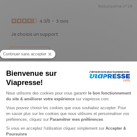
Naturissime n° 24
4.3
/
5
-
3
avis
Je choisis un support
Papier
Je choisis une durée
-14%
Abonnement 1 an
4 n° • Papier
16€
90
60
Tarif Kiosque :
19€
Tarif France métropolitaine
Renouvellement à date d’anniversaire