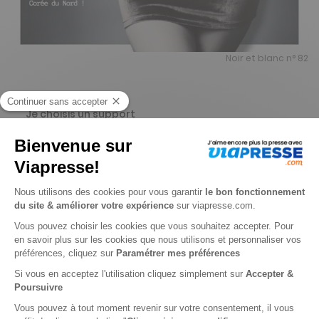
Noir et blanc n° 82
Je choisis un support
Digital
Je choisis une durée
N° en cours
1 n° • Digital
3€
50