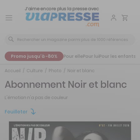
Aller
au
contenu
Promo jusqu'à -80%
Pour elle
Pour lui
Pour les enfants
P
Accueil
Culture
Photo
Noir et blanc
Abonnement Noir et blanc
L'émotion n'a pas de couleur
Feuilleter