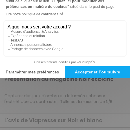
Tarif France métropolitaine
-15%
Abonnement 1 an
12 n° • Digital
34€
00
00
Tarif Kiosque :
40€
Tarif France métropolitaine
Renouvellement à date d’anniversaire
Présentation du magazine Noir et blanc
Capturer des jeux d'ombre et de lumière, chasser
l'esthétique du contraste… Telle est la mission de N/B
L'avis de Viapresse sur Noir et blanc