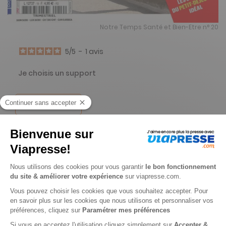
Notre Temps Santé et Bien-Etre n° 20
5
/
5
-
1
avis
Je choisis un support
Papier
Je choisis une durée
-40%
Abonnement 1 an
4 n° • Papier + 2 HS
19€
00
70
Tarif Kiosque :
31€
Tarif France métropolitaine