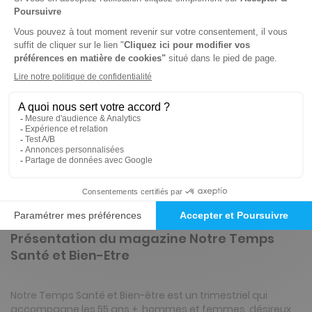
-19%
Abonnement Durée libre
Papier + 2 HS par an
4€
00
95
Tarif Kiosque :
4€
Prix par n°
Tarif France métropolitaine
ℹ️
Note :
les codes promotionnels ne sont pas
valables sur ce titre.
Présentation du magazine Notre Temps
Santé et Bien-Etre
Notre Temps Santé et Bien-être est un trimestriel qui
accompagne les 55 ans +, hommes et femmes, désireux