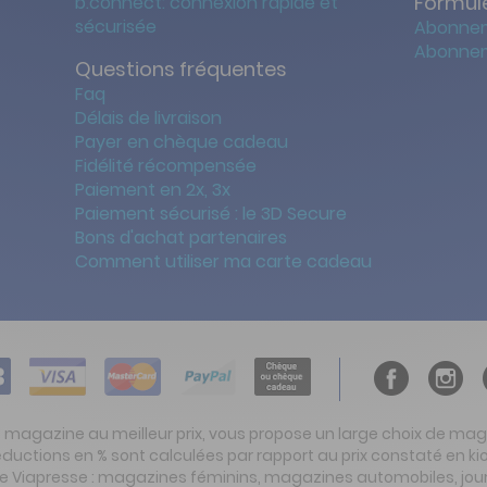
Formule
b.connect: connexion rapide et
sécurisée
Abonnem
Abonnem
Questions fréquentes
Faq
Délais de livraison
Payer en chèque cadeau
Fidélité récompensée
Paiement en 2x, 3x
Paiement sécurisé : le 3D Secure
Bons d'achat partenaires
Comment utiliser ma carte cadeau
t magazine au meilleur prix, vous propose un large choix de ma
réductions en % sont calculées par rapport au prix constaté en
ite Viapresse : magazines féminins, magazines automobiles, jo