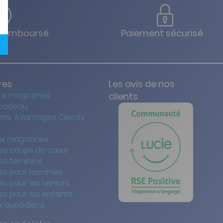
u remboursé
Paiement sécurisé
res
Les avis de nos
te magazines
clients
 cadeau
me Avantages Clients
x magazines
es coups de cœur
es féminins
es pour hommes
s pour les seniors
s pour les enfants
 quotidiens