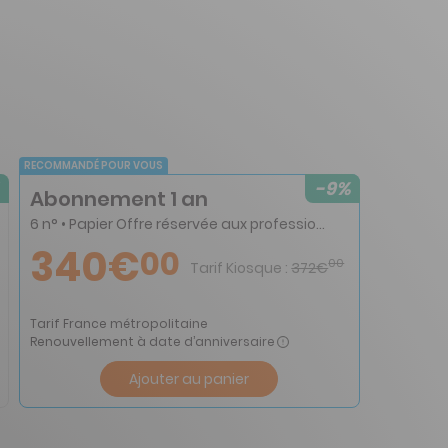
RECOMMANDÉ POUR VOUS
-9%
Abonnement 1 an
6 n° • Papier Offre réservée aux professionnels
340€
00
00
Tarif Kiosque :
372€
Tarif France métropolitaine
Renouvellement à date d’anniversaire
Ajouter au panier