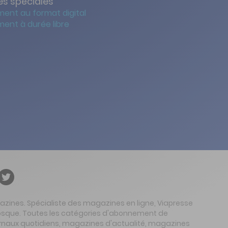
s spéciales
ent au format digital
ent à durée libre
gazines. Spécialiste des magazines en ligne, Viapresse
 kiosque. Toutes les catégories d'abonnement de
urnaux quotidiens, magazines d'actualité, magazines