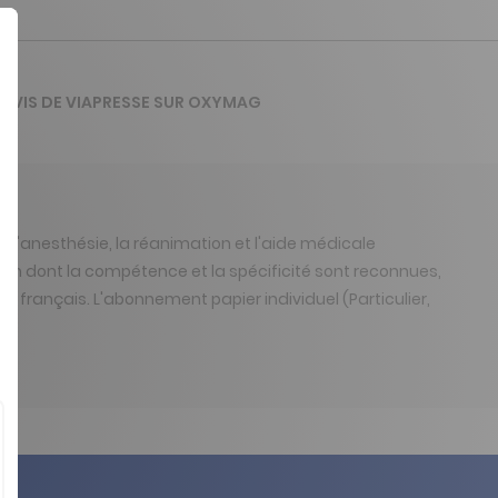
'AVIS DE VIAPRESSE SUR OXYMAG
: l'anesthésie, la réanimation et l'aide médicale
ion dont la compétence et la spécificité sont reconnues,
l français. L'abonnement papier individuel (Particulier,