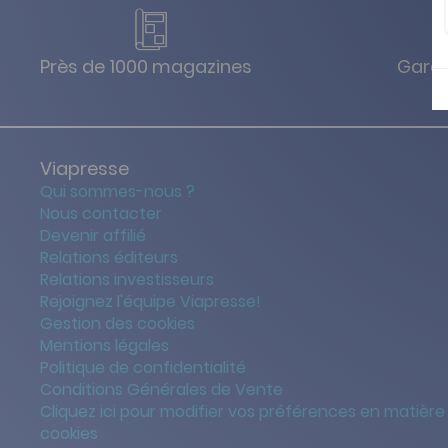
Près de 1000 magazines
Garan
Viapresse
Qui sommes-nous ?
Nous contacter
Devenir affilié
Relations éditeurs
Relations investisseurs
Rejoignez l'équipe Viapresse!
Gestion des cookies
Mentions légales
Politique de confidentialité
Conditions Générales de Vente
Cliquez ici pour modifier vos préférences en matière
cookies