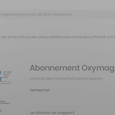
 les enfants
Pour les séniors
Meilleures ventes
Bons Plans
E-car
Abonnement Oxymag
La revue des infirmier(e)s anesthésistes.
Semestriel
Je choisis un support