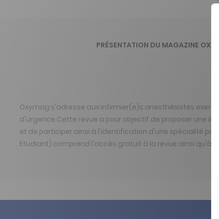
PRÉSENTATION DU MAGAZINE OX
Oxymag s'adresse aux infirmier(e)s anesthésistes exerçant 
d'urgence.Cette revue a pour objectif de proposer une in
et de participer ainsi à l'identification d'une spécialité
Etudiant) comprend l'accès gratuit à la revue ainsi qu'à