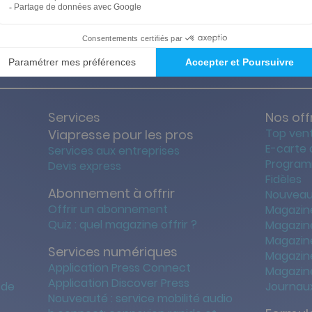
ties des prix les + bas
Satisfait o
Services
Nos off
Top ven
Viapresse pour les pros
E-carte
Services aux entreprises
Program
Devis express
Fidèles
Abonnement à offrir
Nouveau
Offrir un abonnement
Magazin
Quiz : quel magazine offrir ?
Magazin
Magazin
Services numériques
Magazine
Application Press Connect
Magazine
Application Discover Press
 de
Journaux
Nouveauté : service mobilité audio