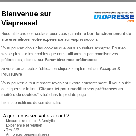
YMAG
L
dans les trois champs d'activité pour lesquels ils sont formés 
formation scientifique, technique et pédagogique à une profess
 paramédicale qui achève de se positionner dans le paysage médica
 ses archives sur www.em-consulte.com.