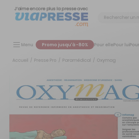
Chercher
Menu
Promo jusqu'à -80%
Pour elle
Pour lui
Pour
Accueil
Presse Pro
Paramédical
Oxymag