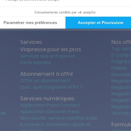
ties des prix les + bas
Satisfait o
Services
Nos off
Top ven
Viapresse pour les pros
E-carte
Services aux entreprises
Program
Devis express
Fidèles
Abonnement à offrir
Nouveau
Offrir un abonnement
Magazin
Quiz : quel magazine offrir ?
Magazin
Magazin
Services numériques
Magazine
Application Press Connect
Magazine
Application Discover Press
 de
Journaux
Nouveauté : service mobilité audio
Formule
b.connect: connexion rapide et
sécurisée