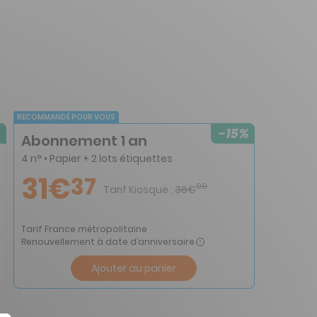
RECOMMANDÉ POUR VOUS
-15%
Abonnement 1 an
4 n° • Papier + 2 lots étiquettes
31€
37
90
Tarif Kiosque :
36€
Tarif France métropolitaine
Renouvellement à date d’anniversaire
Ajouter au panier