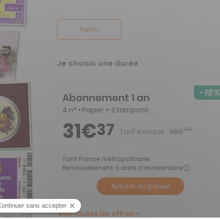
Papier
Je choisis une durée
-15%
Abonnement 1 an
4 n° • Papier + 2 tampons
31€
37
90
Tarif Kiosque :
36€
Tarif France métropolitaine
Renouvellement à date d’anniversaire
Ajouter au panier
Voir toutes les offres
tives n° 83