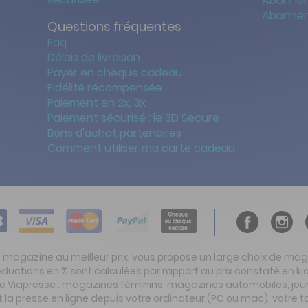
Abonnem
Abonnem
Questions fréquentes
Faq
Délais de livraison
Payer en chèque cadeau
Fidélité récompensée
Paiement en 2x, 3x
Paiement sécurisé : le 3D Secure
Bons d'achat partenaires
Comment utiliser ma carte cadeau
t magazine au meilleur prix, vous propose un large choix de ma
réductions en % sont calculées par rapport au prix constaté en
ite Viapresse : magazines féminins, magazines automobiles, jo
la presse en ligne depuis votre ordinateur (PC ou mac), votre t