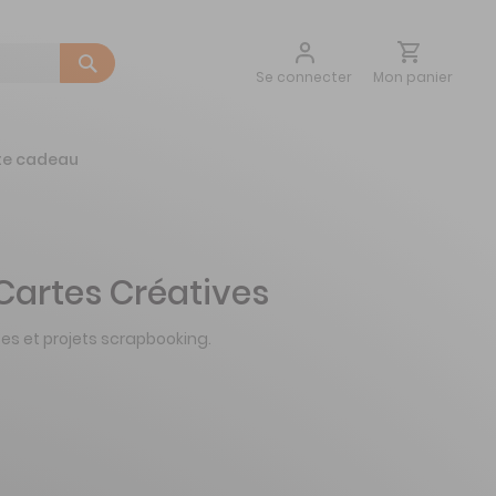
Aller
Mon panier
Se connecter
au
contenu
te cadeau
artes Créatives
es et projets scrapbooking.