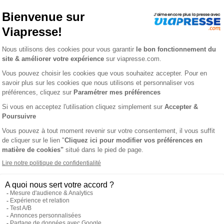
ES CRÉATIVES
L'AVIS DE
 projets de cartes en pas à pas, richement illustrés de détails e
aissance, fêtes, anniversaires, Noël, mariage, tendances...) ! De
ce, fêtes, Noël, tendances… Et EN BONUS : 16 pages de papiers cr