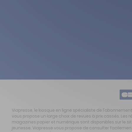
Viapresse, le kiosque en ligne spécialiste de l'abonnemen
vous propose un large choix de revues à prix cassés. Les 
magazines papier et numérique sont disponibles sur le s
jeunesse. Viapresse vous propose de consulter facilement 