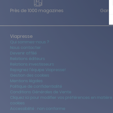
Près de 1000 magazines
Garan
Viapresse
Qui sommes-nous ?
Nous contacter
Devenir affilié
Relations éditeurs
Relations investisseurs
Rejoignez l'équipe Viapresse!
Gestion des cookies
Mentions légales
Politique de confidentialité
Conditions Générales de Vente
Cliquez ici pour modifier vos préférences en matière
cookies
Accessibilité : non conforme