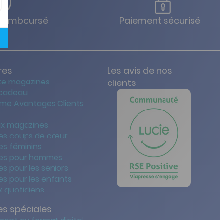
u remboursé
Paiement sécurisé
res
Les avis de nos
te magazines
clients
 cadeau
me Avantages Clients
x magazines
es coups de cœur
es féminins
es pour hommes
s pour les seniors
s pour les enfants
 quotidiens
s spéciales