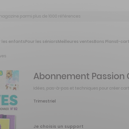
 les enfants
Pour les séniors
Meilleures ventes
Bons Plans
E-car
ves
Abonnement Passion C
Idées, pas-à-pas et techniques pour créer cart
Trimestriel
Je choisis un support