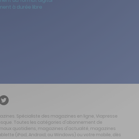
ent au format digital
ent à durée libre
gazines. Spécialiste des magazines en ligne, Viapresse
 kiosque. Toutes les catégories d'abonnement de
urnaux quotidiens, magazines d'actualité, magazines
ablette (iPad, Android, ou Windows) ou votre mobile, dès