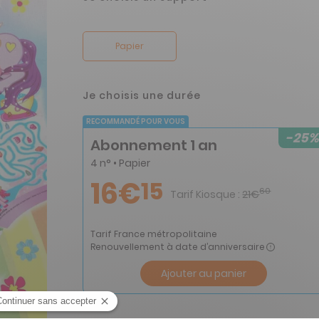
Papier
Je choisis une durée
RECOMMANDÉ POUR VOUS
-25%
Abonnement 1 an
4 n° • Papier
16€
15
60
Tarif Kiosque :
21€
Tarif France métropolitaine
Renouvellement à date d’anniversaire
Ajouter au panier