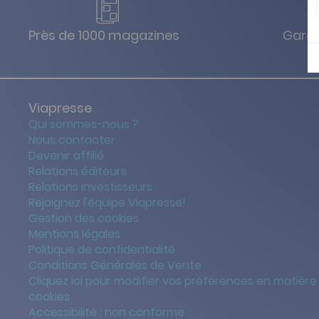
Près de 1000 magazines
Garan
Viapresse
Qui sommes-nous ?
Nous contacter
Devenir affilié
Relations éditeurs
Relations investisseurs
Rejoignez l'équipe Viapresse!
Gestion des cookies
Mentions légales
Politique de confidentialité
Conditions Générales de Vente
Cliquez ici pour modifier vos préférences en matière
cookies
Accessibilité : non conforme