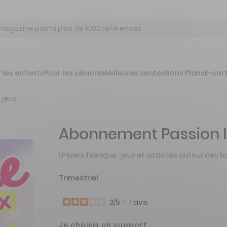
 les enfants
Pour les séniors
Meilleures ventes
Bons Plans
E-car
 jeux
Abonnement Passion l
Univers féerique : jeux et activités autour des li
Trimestriel
3
/
5
-
1
avis
Je choisis un support