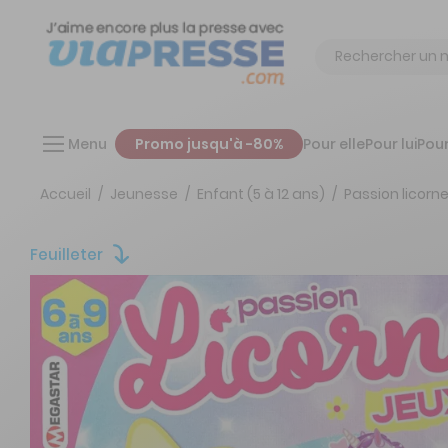
Chercher
Menu
Promo jusqu'à -80%
Pour elle
Pour lui
Pour
Accueil
Jeunesse
Enfant (5 à 12 ans)
Passion licorne
Feuilleter