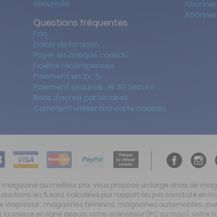
sécurisée
Abonnem
Abonnem
Questions fréquentes
Faq
Délais de livraison
Payer en chèque cadeau
Fidélité récompensée
Paiement en 2x, 3x
Paiement sécurisé : le 3D Secure
Bons d'achat partenaires
Comment utiliser ma carte cadeau
t magazine au meilleur prix, vous propose un large choix de ma
réductions en % sont calculées par rapport au prix constaté en
ite Viapresse : magazines féminins, magazines automobiles, jo
la presse en ligne depuis votre ordinateur (PC ou mac), votre t