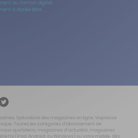
ent au format digital
ent à durée libre
gazines. Spécialiste des magazines en ligne, Viapresse
 kiosque. Toutes les catégories d'abonnement de
urnaux quotidiens, magazines d'actualité, magazines
ablette (iPad, Android, ou Windows) ou votre mobile, dès