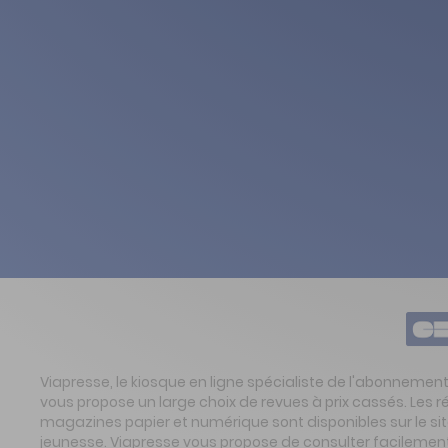
Viapresse, le kiosque en ligne spécialiste de l'abonnemen
vous propose un large choix de revues à prix cassés. Les 
magazines papier et numérique sont disponibles sur le s
jeunesse. Viapresse vous propose de consulter facilement 