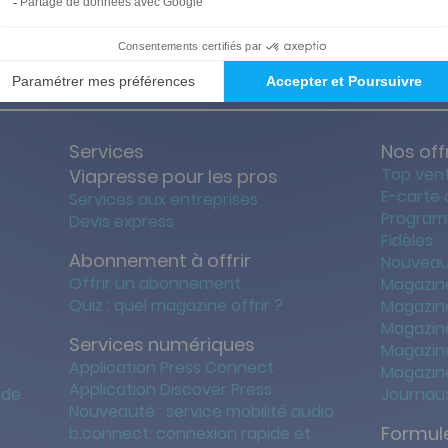
ties des prix les + bas
Satisfait o
Services
Nos off
Top ven
Viapresse pour les pros
E-carte
Services aux entreprises
Program
Devis express
Fidèles
Abonnement à offrir
Nouveau
Offrir un abonnement
Magazin
Quiz : quel magazine offrir ?
Magazin
Magazin
Services numériques
Magazine
Application Press Connect
Magazine
Application Discover Press
 de
Journaux
Nouveauté : service mobilité audio
Formule
b.connect: connexion rapide et