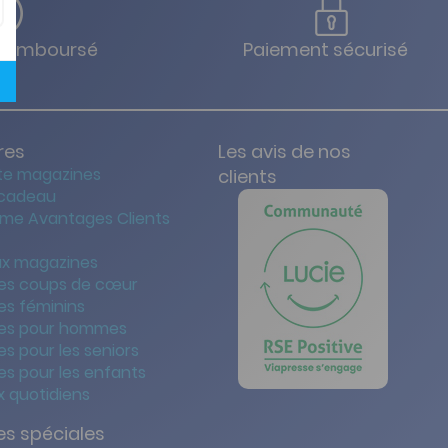
u remboursé
Paiement sécurisé
res
Les avis de nos
te magazines
clients
 cadeau
me Avantages Clients
x magazines
es coups de cœur
es féminins
es pour hommes
s pour les seniors
s pour les enfants
 quotidiens
s spéciales