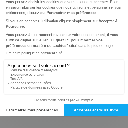
Tarif France métropolitaine
Renouvellement à date d’anniversaire
-17%
Abonnement 1 an
4 n° • Papier
27€
12
80
Tarif Kiosque :
32€
Tarif France métropolitaine
Renouvellement à date d’anniversaire
-2%
Abonnement Durée libre
Papier
8€
00
20
Tarif Kiosque :
8€
Prix par n°
Tarif France métropolitaine