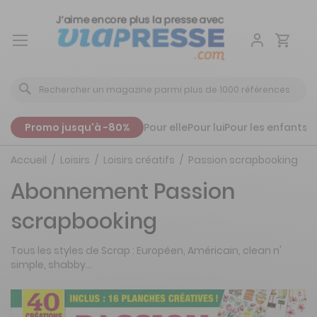
Aller
au
contenu
Promo jusqu'à -80%
Pour elle
Pour lui
Pour les enfants
P
Accueil
Loisirs
Loisirs créatifs
Passion scrapbooking
Abonnement Passion
scrapbooking
Tous les styles de Scrap : Européen, Américain, clean n'
simple, shabby…