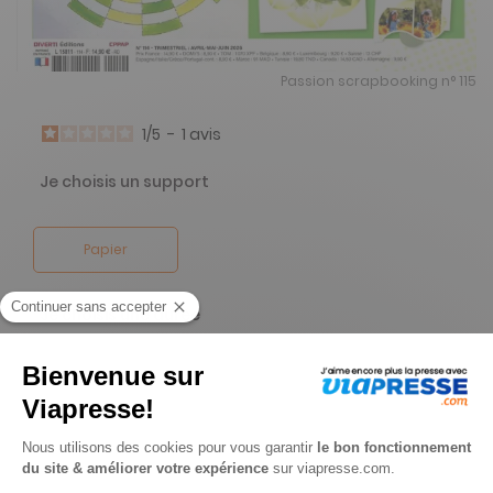
Passion scrapbooking n° 115
1
/
5
-
1
avis
Je choisis un support
Papier
Je choisis une durée
-15%
Abonnement 1 an
4 n° • Papier + 2 lots tampon
31€
37
90
Tarif Kiosque :
36€