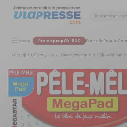
Chercher
Menu
Promo jusqu'à -80%
Pour elle
Pour lui
Pour
Accueil
Loisirs
Jeux - Divertissement
Pêle Mêle Mé