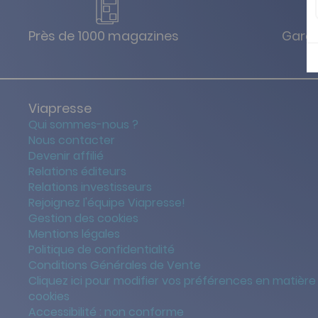
Près de 1000 magazines
Garan
Viapresse
Qui sommes-nous ?
Nous contacter
Devenir affilié
Relations éditeurs
Relations investisseurs
Rejoignez l'équipe Viapresse!
Gestion des cookies
Mentions légales
Politique de confidentialité
Conditions Générales de Vente
Cliquez ici pour modifier vos préférences en matière
cookies
Accessibilité : non conforme