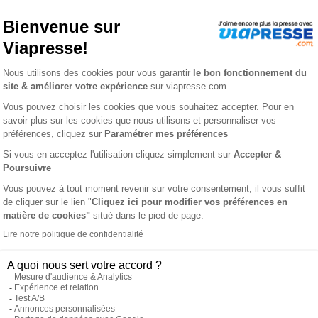
apad n° 56
 MÉGAPAD
L'AVIS
le forme bloc-notes permet de jouer en toute liberté : En effe
ilité de détacher quelques pages, afin de les glisser dans votr
hes et vivre des moments de plaisir en bonne compagnie !