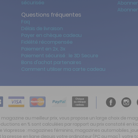
sécurisée
Abonnem
Abonnem
Questions fréquentes
Faq
Délais de livraison
Payer en chèque cadeau
Fidélité récompensée
Paiement en 2x, 3x
Paiement sécurisé : le 3D Secure
Bons d'achat partenaires
Comment utiliser ma carte cadeau
t magazine au meilleur prix, vous propose un large choix de ma
réductions en % sont calculées par rapport au prix constaté en
ite Viapresse : magazines féminins, magazines automobiles, jo
la presse en ligne depuis votre ordinateur (PC ou mac), votre t