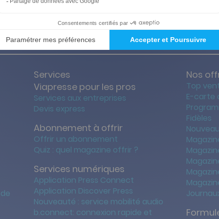
ties des prix les + bas
Satisfait o
Services
Nos off
Top ven
Viapresse pour les pros
E-carte
Services aux entreprises
Program
Devis express
Fidèles
Abonnement à offrir
Nouveau
Offrir un abonnement
Magazin
Quiz : quel magazine offrir ?
Magazin
Magazin
Services numériques
Magazine
Application Press Connect
Magazine
Application Discover Press
 de
Journaux
Nouveauté : service mobilité audio
Formule
b.connect: connexion rapide et