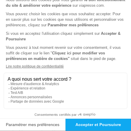
28€
05
00
Tarif Kiosque :
36€
Tarif France métropolitaine
Renouvellement à date d’anniversaire
-30%
Abonnement 2 ans
8 n° • Papier + Version digitale offerte
50€
15
00
Tarif Kiosque :
72€
Tarif France métropolitaine
Renouvellement à date d’anniversaire
-50%
Abonnement Durée libre
Papier + Version digitale offerte
4€
50
00
Tarif Kiosque :
9€
Prix par n° pendant 6 mois, puis 9 € par n°