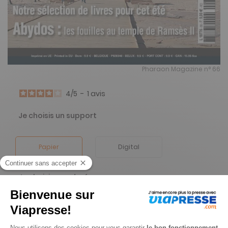
Pharaon Magazine n° 66
4
/
5
-
1
avis
Je choisis un support
Papier
Digital
Je choisis une durée
-22%
Abonnement 1 an
4 n° • Papier + Version digitale offerte