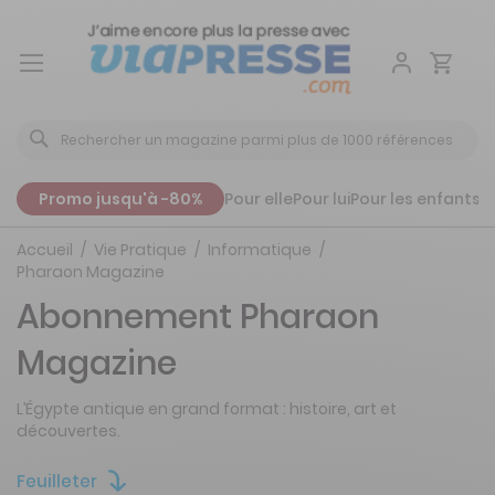
Aller
au
contenu
Promo jusqu'à -80%
Pour elle
Pour lui
Pour les enfants
P
Accueil
Vie Pratique
Informatique
Pharaon Magazine
Abonnement Pharaon
Magazine
L’Égypte antique en grand format : histoire, art et
découvertes.
Feuilleter