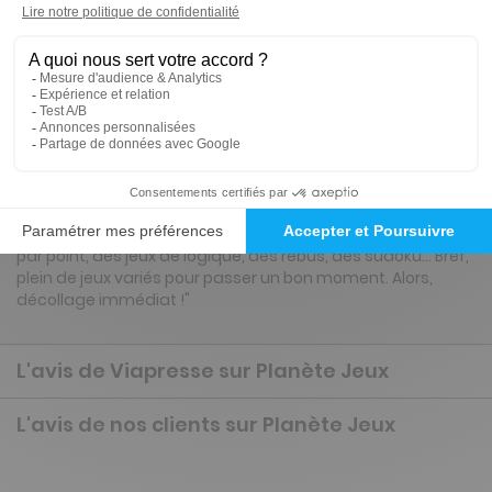
Tarif France métropolitaine
Renouvellement à date d’anniversaire
Présentation du magazine Planète Jeux
Attention… direction PLANÈTE JEUX !!! Vous y trouverez, pour
les enfants, des jeux de lettres comme les pêle-mêle, mais
aussi des labyrinthes, des jeux de différences, des point
par point, des jeux de logique, des rébus, des sudoku... Bref,
plein de jeux variés pour passer un bon moment. Alors,
décollage immédiat !"
L'avis de Viapresse sur Planète Jeux
L'avis de nos clients sur Planète Jeux