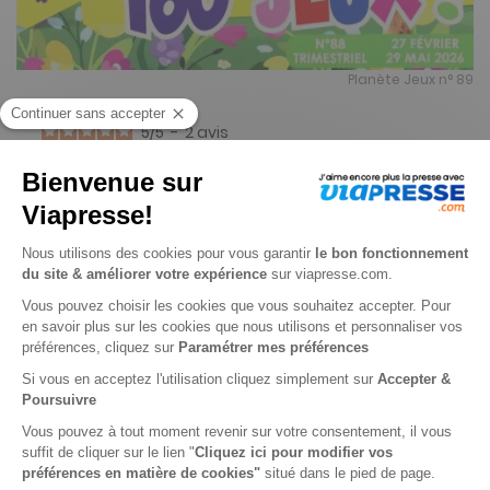
Planète Jeux n° 89
5
/
5
-
2
avis
Je choisis un support
Papier
Je choisis une durée
-25%
Abonnement 1 an
4 n° • Papier
15€
30
40
Tarif Kiosque :
20€