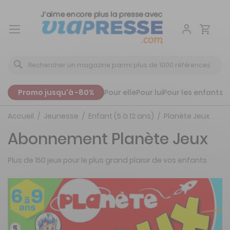
Aller
au
contenu
Promo jusqu'à -80%
Pour elle
Pour lui
Pour les enfants
P
Accueil
Jeunesse
Enfant (5 à 12 ans)
Planète Jeux
Abonnement Planète Jeux
Plus de 150 jeux pour le plus grand plaisir de vos enfants