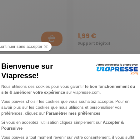
1,99 €
ital
Support Digital