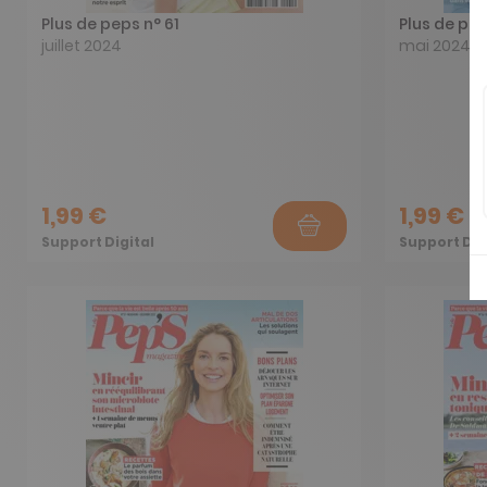
Plus de peps n° 61
Plus de pep
juillet 2024
mai 2024
1,99 €
1,99 €
Support Digital
Support Dig