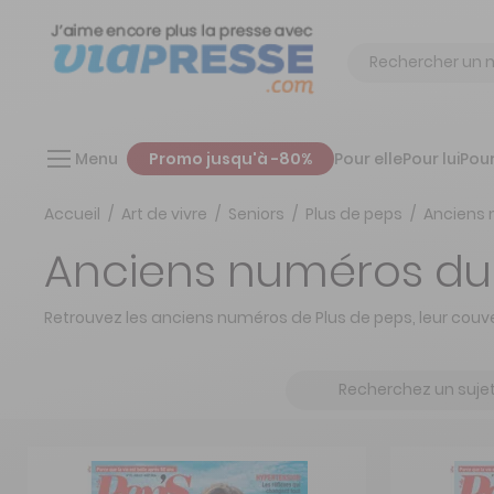
Chercher
Menu
Promo jusqu'à -80%
Pour elle
Pour lui
Pour
Accueil
Art de vivre
Seniors
Plus de peps
Anciens 
Anciens numéros du
Retrouvez les anciens numéros de Plus de peps, leur couve