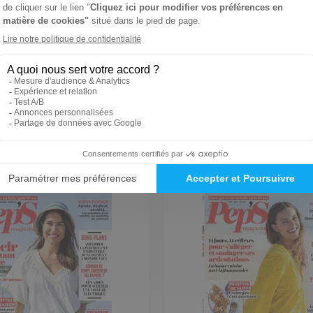
s n° 60
Plus de peps n° 59
mars 2024
1,99 €
ital
Support Digital