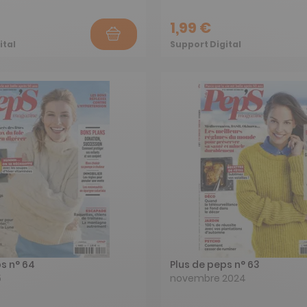
1,99 €
ital
Support Digital
s n° 64
Plus de peps n° 63
5
novembre 2024