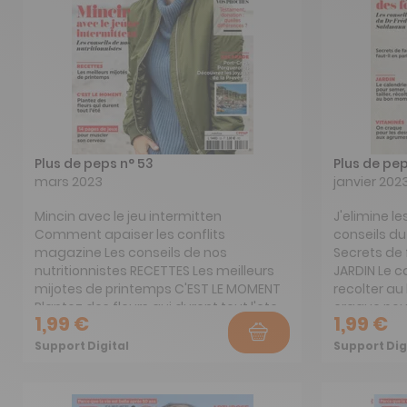
Plus de peps n° 53
Plus de pep
mars 2023
janvier 202
Mincin avec le jeu intermitten
J'elimine l
Comment apaiser les conflits
conseils du
magazine Les conseils de nos
Secrets de f
nutritionnistes RECETTES Les meilleurs
JARDIN Le ca
mijotes de printemps C'EST LE MOMENT
recolter a
Plantez des fleurs qui durent tout l'ete
craque pou
1,99 €
1,99 €
14 pages de jeux pour muscler son
MESURES PO
cerveau
ALLOCATIONS
Support Digital
Support Dig
Qu'allezvo