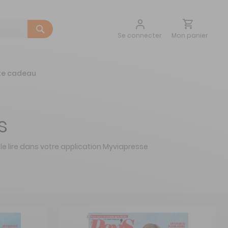
Aller
Mon panier
Se connecter
au
contenu
te cadeau
s
le lire dans votre application Myviapresse