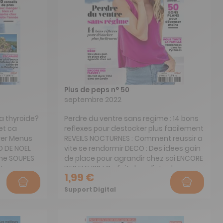
Plus de peps n° 50
septembre 2022
 la thyroide?
Perdre du ventre sans regime : 14 bons
 et ca
reflexes pour destocker plus facilement
rer Menus
REVEILS NOCTURNES : Comment reussir a
O DE NOEL
vite se rendormir DECO : Des idees gain
eme SOUPES
de place pour agrandir chez soi ENCORE
!
DES FLEURS ! On fait durer l'ete dans son
1,99 €
jardin UNE RENTREE EN DOUCEURS :
Cookies moelleux et gourmands
Support Digital
POUVOIR D'ACHAT : Electricite, eau,
chauffage, carburant... 50 BONS PLANS
pour depenser moins POUR TOUTE LA