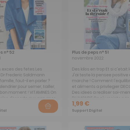
s n° 52
Plus de peps n° 51
3
novembre 2022
es exces des fetes Les
Des kilos en trop Et si c'etait
 Dr Frederic Saldmann
J'ai teste la pensee positive
amille, faut-il en parler ?
marche ! Comment l'equilib
lendrier pour semer, tailler,
et aliments a privilegier DEC
u bon moment ! VITAMINES On
Des idees a realiser soi-m
r les desserts aux agrumes
DU MONDE On n'y resiste pas 
1,99 €
UVOIR D'ACHAT RETRAITES,
, CARBURANT, ENERGIE...
ital
Support Digital
us gagner ?