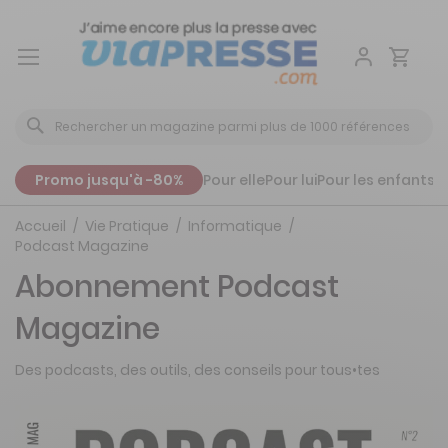
Aller
au
contenu
Promo jusqu'à -80%
Pour elle
Pour lui
Pour les enfants
P
Accueil
Vie Pratique
Informatique
Podcast Magazine
Abonnement Podcast
Magazine
Des podcasts, des outils, des conseils pour tous•tes