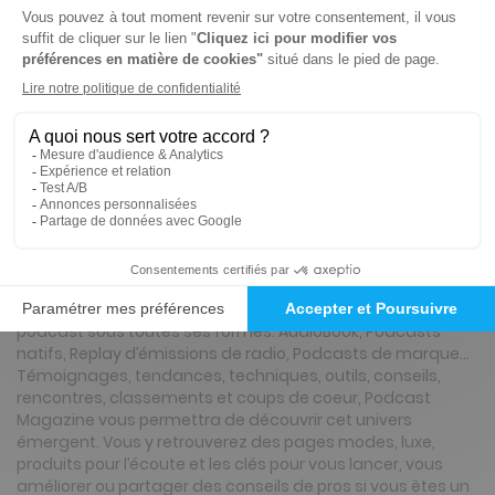
Tarif France métropolitaine
Renouvellement à date d’anniversaire
Présentation du magazine Podcast
Magazine
Podcast Magazine est le premier magazine dédié au
Podcast. Lancé par des acteurs de l'industrie du podcast
et de l'audio digital et rédigé par des podcasteurs.euses il
s’adresse à tous les passionnés de l’audio, de la radio et du
podcast sous toutes ses formes. AudioBook, Podcasts
natifs, Replay d’émissions de radio, Podcasts de marque…
Témoignages, tendances, techniques, outils, conseils,
rencontres, classements et coups de coeur, Podcast
Magazine vous permettra de découvrir cet univers
émergent. Vous y retrouverez des pages modes, luxe,
produits pour l’écoute et les clés pour vous lancer, vous
améliorer ou partager des conseils de pros si vous êtes un