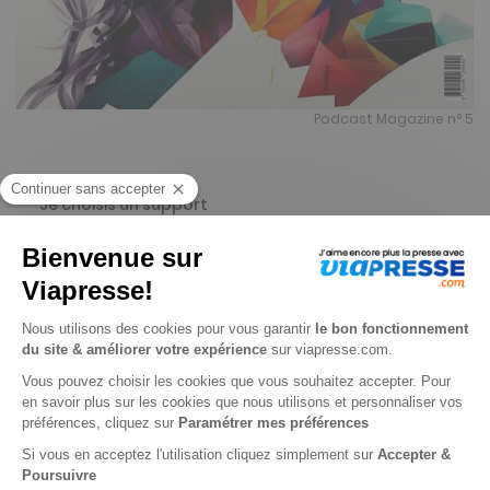
Podcast Magazine n° 5
Je choisis un support
Digital
Je choisis une durée
-15%
Abonnement 1 an
1 n° • Digital
16€
15
00
Tarif Kiosque :
19€