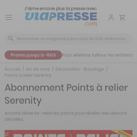
Aller
au
contenu
Promo jusqu'à -80%
Pour elle
Pour lui
Pour les enfants
P
Accueil
Art de vivre
Décoration - Bricolage
Points à relier Serenity
Abonnement Points à relier
Serenity
Activité détente : relier les points pour révéler des dessins
détaillés.