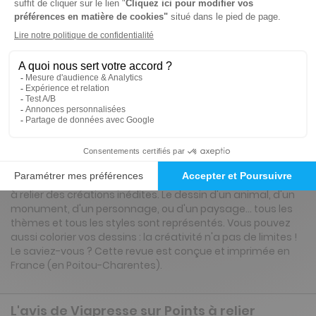
22€
02
80
Tarif Kiosque :
26€
Tarif France métropolitaine
Renouvellement à date d’anniversaire
Présentation du magazine Points à relier
Serenity
À chaque numéro, 84 pages pour se détendre et s'amuser
à relier des créations inédites. Le dessin d'un animal, d'un
monument, d'un personnage, ou d'un paysage… tous les
thèmes et tous les styles sont représentés. Vous pouvez
aussi colorier vos dessins : la créativité n'a pas de limites !
Le saviez-vous ? Cette revue est conçue et imprimée en
France (en Poitou-Charentes).
L'avis de Viapresse sur Points à relier