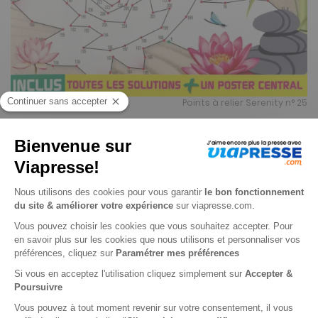
Points à relier Serenity n° 25
Je choisis un support
Papier
Je choisis une durée
-18%
Abonnement 1 an
4 n° • Papier