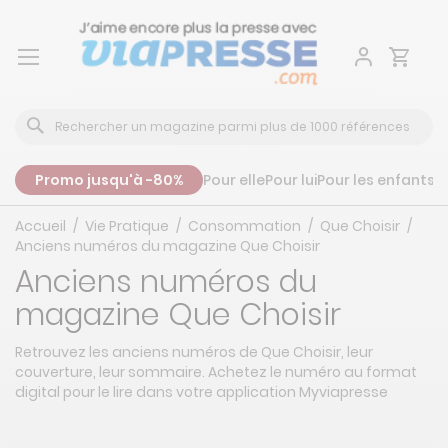
Aller
au
contenu
Promo jusqu'à -80%
Pour elle
Pour lui
Pour les enfants
P
Accueil
Vie Pratique
Consommation
Que Choisir
Anciens numéros du magazine Que Choisir
Anciens numéros du
magazine Que Choisir
Retrouvez les anciens numéros de Que Choisir, leur
couverture, leur sommaire. Achetez le numéro au format
digital pour le lire dans votre application Myviapresse