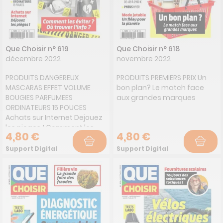
Que Choisir n° 619
Que Choisir n° 618
décembre 2022
novembre 2022
PRODUITS DANGEREUX
PRODUITS PREMIERS PRIX Un
MASCARAS EFFET VOLUME
bon plan? Le match face
BOUGIES PARFUMEES
aux grandes marques
ORDINATEURS 15 POUCES
Achats sur Internet Dejouez
les pieges ! Comment les
4,80 €
4,80 €
eviter? Ou trouver l'info?
Support Digital
Support Digital