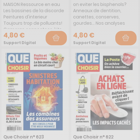
MAISON Ressource en eau
on eviter les bisphenols?
Les bassines de la discorde
Anneaux de dentition,
Peintures d'interieur
canettes, conserves,
Toujours trop de polluants!
gourdes... Nos analyses
Cameras connectees, kits
4,80 €
4,80 €
d'alarme, telesurveillance
Quelles solutions?
Support Digital
Support Digital
Que Choisir n° 623
Que Choisir n° 622