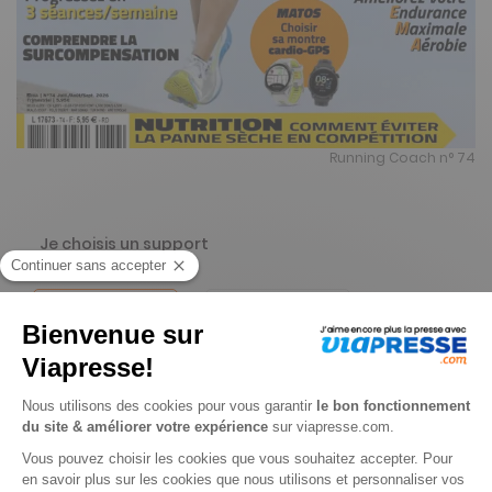
Running Coach n° 74
Je choisis un support
Papier
Digital
Je choisis une durée
-37%
Abonnement 1 an
4 n° • Papier