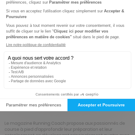
25€
00
60
Tarif Kiosque :
39€
Tarif France métropolitaine
Renouvellement à date d’anniversaire
-38%
Abonnement 2 ans
8 n° • Papier
49€
00
20
Tarif Kiosque :
79€
Tarif France métropolitaine
Renouvellement à date d’anniversaire
Présentation du magazine Running Coach
Le magazine Running Coach propose aux passionnés de
course à pied d’approfondir leur préparation et leur