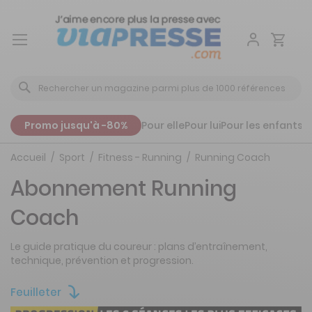
Aller
au
contenu
Promo jusqu'à -80%
Pour elle
Pour lui
Pour les enfants
P
Accueil
Sport
Fitness - Running
Running Coach
Abonnement Running
Coach
Le guide pratique du coureur : plans d’entraînement,
technique, prévention et progression.
Feuilleter