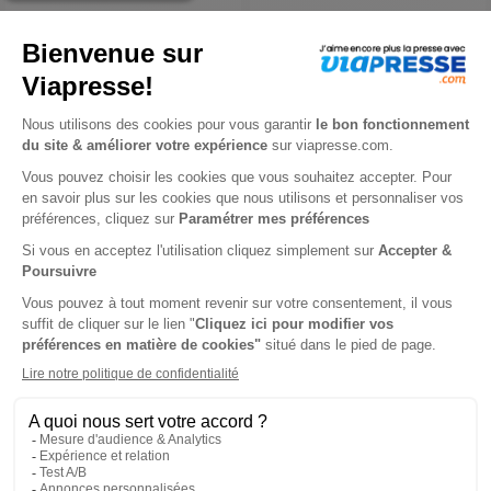
1,99 €
1,99 €
Support Digital
Support Digital
Santé Magazine n° 589
Santé Magazine n° 588
janvier 2025
décembre 2024