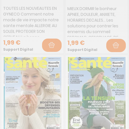
TOUTES LES NOUVEAUTES EN
MIEUX DORMIR le bonheur
GYNECO Comment notre
APNEE, DOULEUR, ANXIETE,
mode de vie impacte notre
HORAIRES DECALES... Les
sante mentale ALLERGIE AU
solutions pour contrer les
SOLEIL PROTEGER SON
ennemis du sommeil
CERVEAU La bonne
ESTOMAC, CESOPHAGE, DE
1,99 €
1,99 €
alimentation Compulsions
GRANDS SENSIBLES !
alimentaires COMMENT
Comment les apaiser ?
Support Digital
Support Digital
REPRENDRE LE DESSUS
MENAGE DE PRINTEMPS Fini les
ENDOMETRIOSE, OVAIRES
allergies ! ON DEGOMME LES
POLYKYSTIQUES, FIBROMES,
KILOS DE L'HIVER Astuces de
TROUBLES DE LA MENOPAUSE...
nutritionnistes
Fatigue, prise de poids,
baisse de moral... Quand la
thyroide