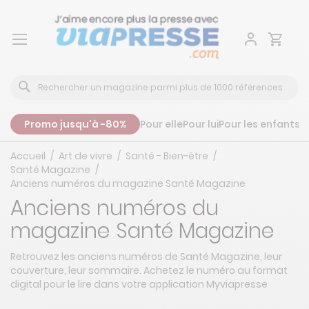
Aller
au
contenu
Promo jusqu'à -80%
Pour elle
Pour lui
Pour les enfants
P
Accueil
Art de vivre
Santé - Bien-être
Santé Magazine
Anciens numéros du magazine Santé Magazine
Anciens numéros du
magazine Santé Magazine
Retrouvez les anciens numéros de Santé Magazine, leur
couverture, leur sommaire. Achetez le numéro au format
digital pour le lire dans votre application Myviapresse