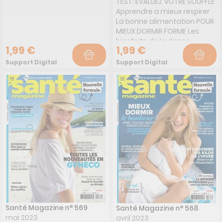
TEST: EVALUEZ VOTRE SOUFFLE
Apprendre a mieux respirer
La bonne alimentation POUR
MIEUX DORMIR FORME Les
bienfaits de la danse
1,99 €
1,99 €
country
Support Digital
Support Digital
Santé Magazine n° 569
Santé Magazine n° 568
mai 2023
avril 2023