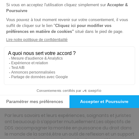
pour
SANTÉ MENTALE ET DROIT
en ce moment.
Dommage !
Nous avons noté que ce produit vous
intéresse.
Consultez sur cette page nos suggestions
de titres proches.
Présentation du magazine Santé mentale
et droit
Par leurs savoirs et leurs expériences, soignants et juristes
ont beaucoup à s’apporter mutuellement.Les objectifs de
DDS :accompagner la montée en puissance du droit dans
le monde de la santé,être un outil de reflexion et un support