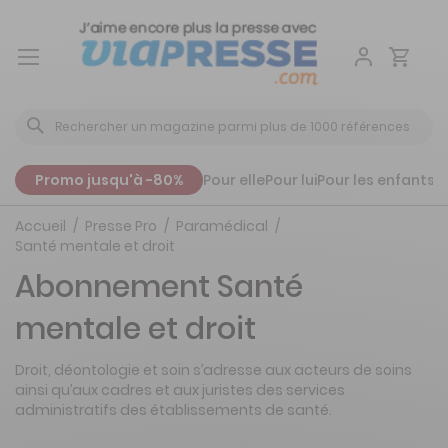
Aller
au
contenu
Promo jusqu'à -80%
Pour elle
Pour lui
Pour les enfants
P
Accueil
Presse Pro
Paramédical
Santé mentale et droit
Abonnement Santé
mentale et droit
Droit, déontologie et soin s’adresse aux acteurs de soins
ainsi qu’aux cadres et aux juristes des services
administratifs des établissements de santé.