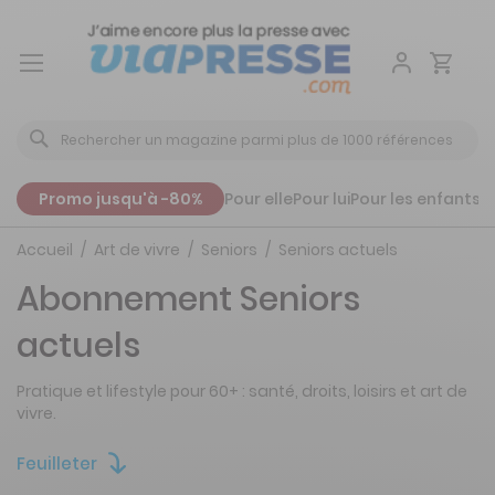
Aller
au
contenu
Promo jusqu'à -80%
Pour elle
Pour lui
Pour les enfants
P
Accueil
Art de vivre
Seniors
Seniors actuels
Abonnement Seniors
actuels
Pratique et lifestyle pour 60+ : santé, droits, loisirs et art de
vivre.
Feuilleter