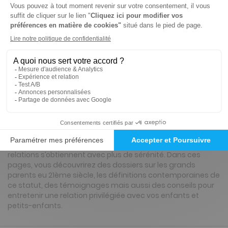
6 n° • Digital
16€
58
40
Tarif Kiosque :
23€
Tarif France métropolitaine
Renouvellement à date d’anniversaire
Présentation du magazine Seniors actuels
Sa vocation est de vous donner envie de mieux vous
occuper de vous, d’arriver à une meilleure forme, à plus de
bien-être, à plus d’épanouissement et que toutes vos
relations s’obtiennent avec plus de sérénité. Dans ces
pages, vous découvrirez des dossiers sur les grands
parents eu 21ème siècle, les définitions contemporaines de
ce statut, des témoignages mais aussi des conseils pour
entretenir une relation privilégiée avec vos enfants et
petits-enfants.