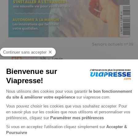
Seniors actuels n° 39
2
/
5
-
1
avis
Je choisis un support
Digital
Je choisis une durée
-29%
Abonnement 1 an