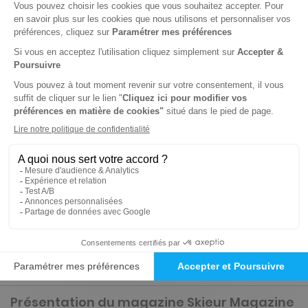
-35%
Abonnement 1 an
5 n° • Papier
25€
50
50
Tarif Kiosque :
39€
Tarif France métropolitaine
Renouvellement à date d’anniversaire
-50%
Abonnement Durée libre
Papier
3€
45
90
Tarif Kiosque :
6€
Prix par n° pendant 6 mois, puis 6,20 € par n°
Tarif France métropolitaine
Présentation du magazine Skieur Magazine