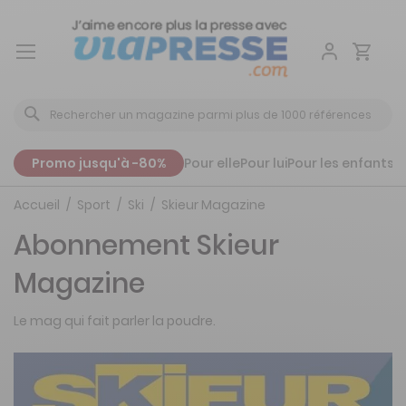
Aller
au
contenu
Promo jusqu'à -80%
Pour elle
Pour lui
Pour les enfants
P
Accueil
Sport
Ski
Skieur Magazine
Abonnement Skieur
Magazine
Le mag qui fait parler la poudre.