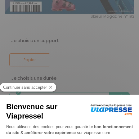
Skieur Magazine n° 192
Je choisis un support
Papier
Je choisis une durée
-46%
Abonnement 2 ans
10 n° • Papier
42€
50
00
Tarif Kiosque :
79€
Tarif France métropolitaine
Renouvellement à date d’anniversaire