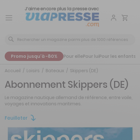
Aller
au
contenu
Promo jusqu'à -80%
Pour elle
Pour lui
Pour les enfants
P
Accueil
Loisirs
Bateaux
Skippers (DE)
Abonnement Skippers (DE)
Le magazine nautique allemand de référence, entre voile,
voyages et innovations maritimes.
Feuilleter