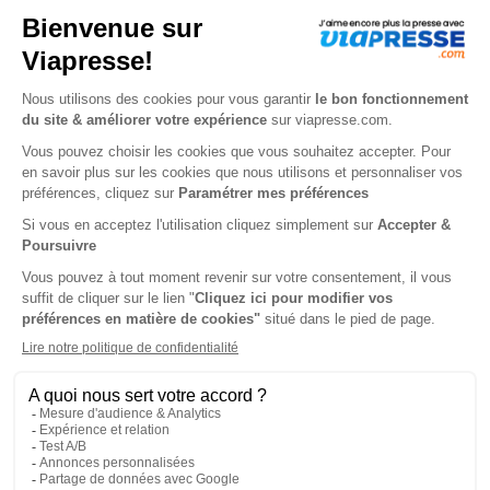
Tarif France métropolitaine
Renouvellement à date d’anniversaire
-50%
Abonnement 1 an
8 n° • Digital dont 4 HS
24€
65
00
Tarif Kiosque :
49€
Tarif France métropolitaine
Renouvellement à date d’anniversaire
-38%
N° en cours
1 n° • Digital
5€
00
00
Tarif Kiosque :
8€
Tarif France métropolitaine