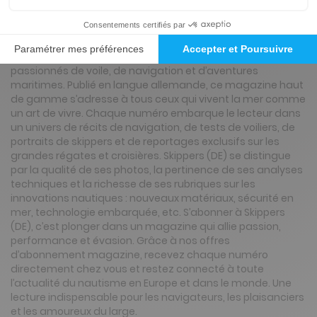
Présentation du magazine Skippers (DE)
Skippers (DE) est la référence incontournable pour les
passionnés de voile, de navigation et d’aventures
maritimes. Publié en langue allemande, ce magazine haut
de gamme s’adresse à tous ceux qui vivent la mer comme
un art de vivre. Chaque numéro embarque le lecteur dans
un univers de récits de navigation, de tests de voiliers, de
portraits de skippers et de reportages exclusifs sur les
grandes régates et croisières. Skippers (DE) se distingue
par la qualité de ses photos, la pertinence de ses analyses
techniques et la richesse de ses rubriques sur les
innovations nautiques : nouveaux matériaux, sécurité en
mer, technologie embarquée, etc. S’abonner à Skippers
(DE), c’est plonger dans un magazine qui allie passion,
performance et évasion. Grâce à nos offres
d’abonnement magazine, recevez chaque numéro
directement chez vous et restez connecté à toute
l’actualité du nautisme en Europe et dans le monde. Une
lecture indispensable pour les navigateurs, les plaisanciers
et les amoureux du large.