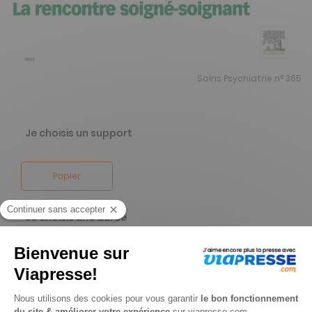
Soins Psychiatrie n° 365
Je choisis un support
Papier
Je choisis une durée
-9%
Abonnement 1 an
6 n° • Papier Offre réservée aux professionnels
00
00