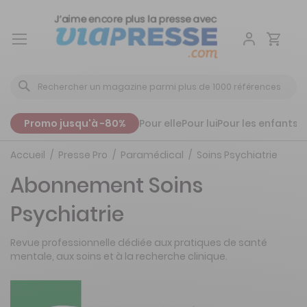
Aller
au
contenu
Promo jusqu'à -80%
Pour elle
Pour lui
Pour les enfants
P
Accueil
Presse Pro
Paramédical
Soins Psychiatrie
Abonnement Soins
Psychiatrie
Revue professionnelle dédiée aux pratiques de santé
mentale, aux soins et à la recherche clinique.