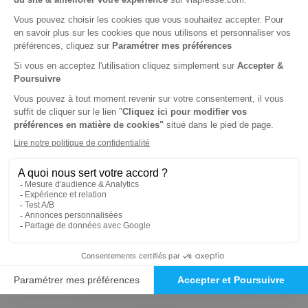
337€
Tarif Kiosque :
372€
Tarif France métropolitaine
Renouvellement à date d’anniversaire
-69%
Abonnement 1 an
6 n° • Papier Offre réservée aux particuliers
116€
00
00
Tarif Kiosque :
372€
Tarif France métropolitaine
Renouvellement à date d’anniversaire
-78%
Abonnement 1 an
6 n° • Papier Offre réservée aux étudiants
80€
00
00
Tarif Kiosque :
372€
Tarif France métropolitaine
Renouvellement à date d’anniversaire