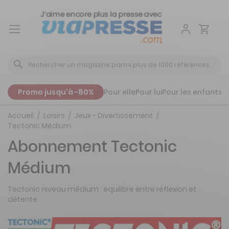
Aller
au
contenu
Promo jusqu'à -80%
Pour elle
Pour lui
Pour les enfants
P
Accueil
Loisirs
Jeux - Divertissement
Tectonic Médium
Abonnement Tectonic
Médium
Tectonic niveau médium : équilibre entre réflexion et
détente.