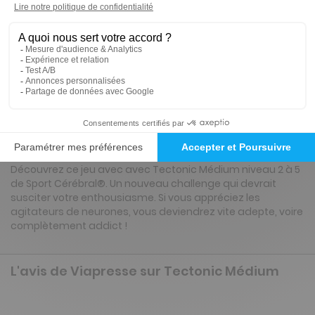
Tarif France métropolitaine
Renouvellement à date d’anniversaire
Présentation du magazine Tectonic
Médium
Tectonic, le jeu qui pourrait bien détrôner le sudoku.
Découvrez ce jeu avec avec Tectonic Médium niveau 2 à 5
de Sport Cérébral®. Un nouveau challenge qui devrait
susciter votre enthousiasme. Si vous appréciez les
agitateurs de neurones, vous deviendrez vite adepte, voire
complètement addict !
L'avis de Viapresse sur Tectonic Médium