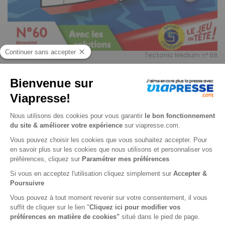
Tectonic Médium n° 68
Je choisis un support
Papier
Je choisis une durée
-25%
Abonnement 1 an
6 n° • Papier
20€
83
60
Tarif Kiosque :
27€