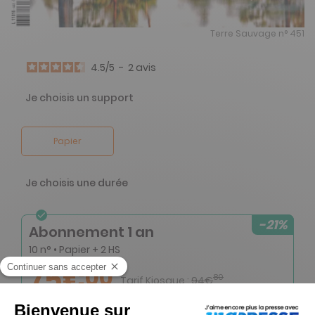
Terre Sauvage n° 451
4.5
/
5
-
2
avis
Je choisis un support
Papier
Je choisis une durée
-21%
Abonnement 1 an
10 n° • Papier + 2 HS
75€
00
80
Tarif Kiosque :
94€
Tarif France métropolitaine