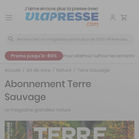
Aller
au
contenu
Promo jusqu'à -80%
Pour elle
Pour lui
Pour les enfants
P
Accueil
Art de vivre
Nature
Terre Sauvage
Abonnement Terre
Sauvage
Le magazine grandeur nature