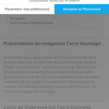
6€
30
50
Tarif Kiosque :
7€
Prix par n°
Tarif France métropolitaine
Présentation du magazine Terre Sauvage
Avec [Terre Sauvage], partez à la découverte de notre
planète dans ce qu’elle a de plus authentique, de plus
fragile, de plus vivant : sa nature sauvage !Rencontres
étonnantes entre les hommes et les animaux, récits
d’aventuriers hors du commun, exploration sportive des
terres extrêmes, régions inexplorées à l’autre bout du
monde, ou balades insolites au cœur de la France... un
fabuleux voyage de 150 pages.
L'avis de Viapresse sur Terre Sauvage