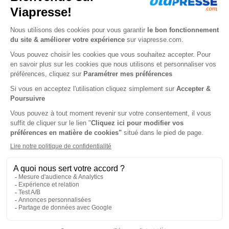
Renouvellement à date d’anniversaire
-16%
Abonnement 1 an
10 n° • Papier
63€
00
00
Tarif Kiosque :
75€
Tarif France métropolitaine
Renouvellement à date d’anniversaire
-16%
Abonnement Durée libre
Papier
6€
30
50
Tarif Kiosque :
7€
Prix par n°
Tarif France métropolitaine
-16%
Abonnement Durée libre
Papier + 2 hors-séries par an