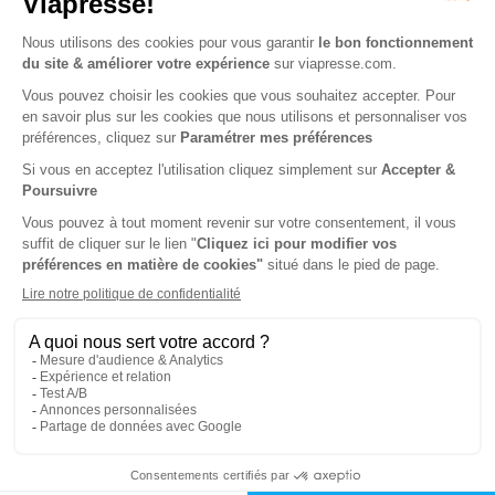
Tarif France métropolitaine
Renouvellement à date d’anniversaire
-43%
Abonnement 1 an
4 n° • Digital
8€
50
00
Tarif Kiosque :
15€
Tarif France métropolitaine
Renouvellement à date d’anniversaire
N° en cours
1 n° • Digital
3€
75
Tarif France métropolitaine