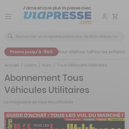
Aller
au
contenu
Promo jusqu'à -80%
Pour elle
Pour lui
Pour les enfants
P
Accueil
Loisirs
Auto
Tous Véhicules Utilitaires
Abonnement Tous
Véhicules Utilitaires
Le magazine de tous les utilitaires