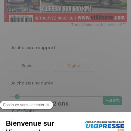
Tous Véhicules Utilitaires n° 111
Je choisis un support
Papier
Digital
Je choisis une durée
-46%
Abonnement 2 ans
8 n° • Digital
16€
15
00
Tarif Kiosque :
30€