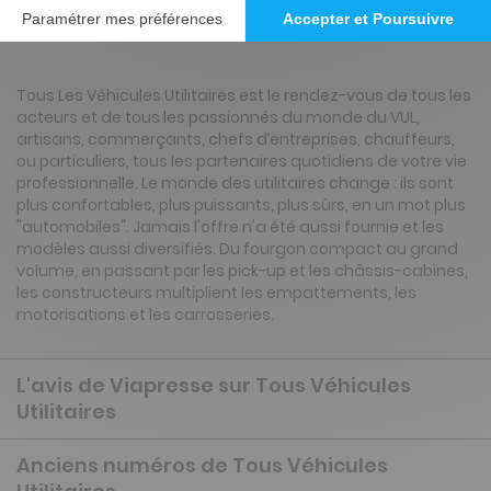
Présentation du magazine Tous Véhicules
Utilitaires
Tous Les Véhicules Utilitaires est le rendez-vous de tous les
acteurs et de tous les passionnés du monde du VUL,
artisans, commerçants, chefs d’entreprises, chauffeurs,
ou particuliers, tous les partenaires quotidiens de votre vie
professionnelle. Le monde des utilitaires change : ils sont
plus confortables, plus puissants, plus sûrs, en un mot plus
"automobiles". Jamais l'offre n'a été aussi fournie et les
modèles aussi diversifiés. Du fourgon compact au grand
volume, en passant par les pick-up et les châssis-cabines,
les constructeurs multiplient les empattements, les
motorisations et les carrosseries.
L'avis de Viapresse sur Tous Véhicules
Utilitaires
Anciens numéros de Tous Véhicules